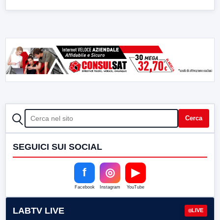
CERCA
Cerca
SEGUICI SUI SOCIAL
f
◎
▶
Facebook
Instagram
YouTube
LABTV LIVE
LIVE