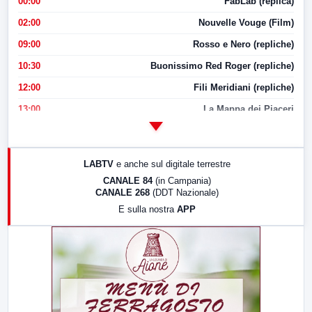
00:00
FabLab (replica)
02:00
Nouvelle Vouge (Film)
09:00
Rosso e Nero (repliche)
10:30
Buonissimo Red Roger (repliche)
12:00
Fili Meridiani (repliche)
13:00
La Mappa dei Piaceri
14:00
LabNews
17:00
LabNews (replica)
LABTV
e anche sul digitale terrestre
18:30
Di Faccia e di Profilo (repliche)
CANALE 84
(in Campania)
CANALE 268
(DDT Nazionale)
19:30
LabNews (Diretta)
E sulla nostra
APP
21:00
Free Sport
23:00
LabNews (replica)