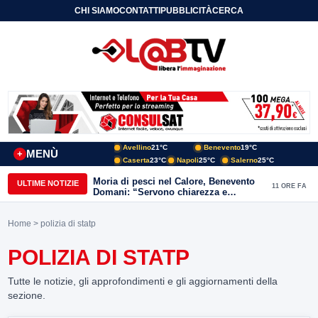
CHI SIAMO
CONTATTI
PUBBLICITÀ
CERCA
Avellino
21°C
Benevento
19°C
MENÙ
+
Caserta
23°C
Napoli
25°C
Salerno
25°C
Moria di pesci nel Calore, Benevento
ULTIME NOTIZIE
11 ORE FA
Domani: “Servono chiarezza e
approfondimenti sulla gestione
ambientale”
Home
> polizia di statp
POLIZIA DI STATP
Tutte le notizie, gli approfondimenti e gli aggiornamenti della
sezione.