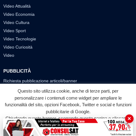
Video Attualità
Video Economia
Video Cultura
Video Sport
Video Tecnologie
Video Curiosità
Video
PUBBLICITÀ
Richiesta pubblicazione articoli/banner
Questo sito utilizza cookie, anche di terze parti, per
SEGUICI SUI SOCIAL
personalizzare i contenuti come widget per ampliare le
funzionalità del sito, opzioni Facebook, Twitter e social e funzioni
f
◎
▶
pubblicitarie di Google.
Facebook
Instagram
YouTube
×
Chiudendo questo banner, scorrendo questa pagina o cliccando
su qualunque suo elemento acconsenti all'uso dei cookie.
© 2026 LABTV - Tutti i diritti riservati
Accetta