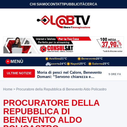
CHI SIAMO
CONTATTI
PUBBLICITÀ
CERCA
Avellino
21°C
Benevento
20°C
MENÙ
+
Caserta
24°C
Napoli
25°C
Salerno
25°C
Moria di pesci nel Calore, Benevento
ULTIME NOTIZIE
9 ORE FA
Domani: “Servono chiarezza e
approfondimenti sulla gestione
ambientale”
Home
> Procuratore della Repubblica di Benevento Aldo Policastro
PROCURATORE DELLA
REPUBBLICA DI
BENEVENTO ALDO