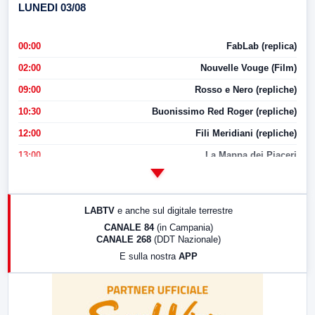
LUNEDI 03/08
00:00
FabLab (replica)
02:00
Nouvelle Vouge (Film)
09:00
Rosso e Nero (repliche)
10:30
Buonissimo Red Roger (repliche)
12:00
Fili Meridiani (repliche)
13:00
La Mappa dei Piaceri
14:00
LabNews
17:00
LabNews (replica)
LABTV
e anche sul digitale terrestre
18:30
Di Faccia e di Profilo (repliche)
CANALE 84
(in Campania)
CANALE 268
(DDT Nazionale)
19:30
LabNews (Diretta)
E sulla nostra
APP
21:00
Free Sport
23:00
LabNews (replica)