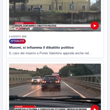
▶
5 AGOSTO 2026
ATTUALITÀ
Miasmi, si infiamma il dibattito politico
lL caso dei miasmi a Ponte Valentino approda anche nel...
▶