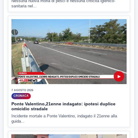
Nessuna nuova moria di pesci e nessuna criticità igienico-
sanitaria nel...
▶
7 AGOSTO 2026
CRONACA
Ponte Valentino,21enne indagato: ipotesi duplice
omicidio stradale
Incidente mortale a Ponte Valentino, indagato il 21enne alla
guida...