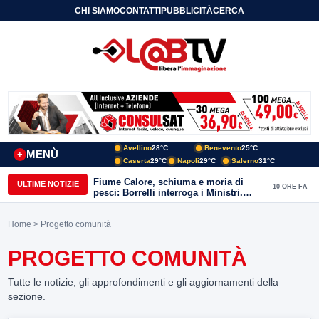
CHI SIAMO
CONTATTI
PUBBLICITÀ
CERCA
Avellino
28°C
Benevento
25°C
MENÙ
+
Caserta
29°C
Napoli
29°C
Salerno
31°C
Fiume Calore, schiuma e moria di
ULTIME NOTIZIE
10 ORE FA
pesci: Borrelli interroga i Ministri.
“Benevento paga l’assenza del
depuratore
Home
> Progetto comunità
PROGETTO COMUNITÀ
Tutte le notizie, gli approfondimenti e gli aggiornamenti della
sezione.