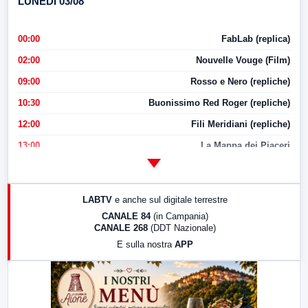
LUNEDI 03/08
00:00
FabLab (replica)
02:00
Nouvelle Vouge (Film)
09:00
Rosso e Nero (repliche)
10:30
Buonissimo Red Roger (repliche)
12:00
Fili Meridiani (repliche)
13:00
La Mappa dei Piaceri
14:00
LabNews
17:00
LabNews (replica)
LABTV
e anche sul digitale terrestre
18:30
Di Faccia e di Profilo (repliche)
CANALE 84
(in Campania)
CANALE 268
(DDT Nazionale)
19:30
LabNews (Diretta)
E sulla nostra
APP
21:00
Free Sport
23:00
LabNews (replica)