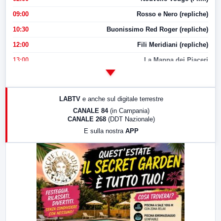
09:00
Rosso e Nero (repliche)
10:30
Buonissimo Red Roger (repliche)
12:00
Fili Meridiani (repliche)
13:00
La Mappa dei Piaceri
14:00
LabNews
17:00
LabNews (replica)
LABTV
e anche sul digitale terrestre
18:30
Di Faccia e di Profilo (repliche)
CANALE 84
(in Campania)
CANALE 268
(DDT Nazionale)
19:30
LabNews (Diretta)
E sulla nostra
APP
21:00
Free Sport
23:00
LabNews (replica)