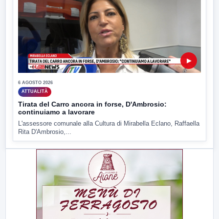
▶
6 AGOSTO 2026
ATTUALITÀ
Tirata del Carro ancora in forse, D'Ambrosio:
continuiamo a lavorare
L'assessore comunale alla Cultura di Mirabella Eclano, Raffaella
Rita D'Ambrosio,...