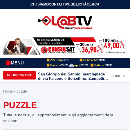
CHI SIAMO
CONTATTI
PUBBLICITÀ
CERCA
Avellino
20°C
Benevento
19°C
MENÙ
+
Caserta
24°C
Napoli
27°C
Salerno
26°C
San Giorgio del Sannio, marciapiede
ULTIME NOTIZIE
12 ORE FA
di via Falcone e Borsellino: Zampetti e
Lombardi replicano alle polemiche
Home
> puzzle
PUZZLE
Tutte le notizie, gli approfondimenti e gli aggiornamenti della
sezione.