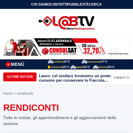
CHI SIAMO
CONTATTI
PUBBLICITÀ
CERCA
Avellino
35°C
Benevento
37°C
MENÙ
+
Caserta
36°C
Napoli
34°C
Salerno
33°C
Lauro: col sindaco troveremo un posto
ULTIME NOTIZIE
5 MINUTI FA
consono per conservare la Fiaccola
olimpica
Home
> rendiconti
RENDICONTI
Tutte le notizie, gli approfondimenti e gli aggiornamenti della
sezione.