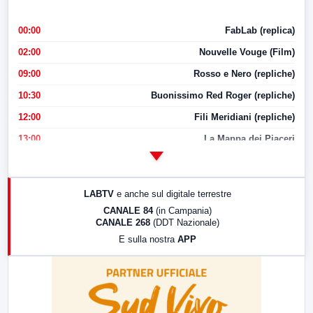
00:00
FabLab (replica)
02:00
Nouvelle Vouge (Film)
09:00
Rosso e Nero (repliche)
10:30
Buonissimo Red Roger (repliche)
12:00
Fili Meridiani (repliche)
13:00
La Mappa dei Piaceri
14:00
LabNews
17:00
LabNews (replica)
LABTV
e anche sul digitale terrestre
18:30
Di Faccia e di Profilo (repliche)
CANALE 84
(in Campania)
CANALE 268
(DDT Nazionale)
19:30
LabNews (Diretta)
E sulla nostra
APP
21:00
Free Sport
23:00
LabNews (replica)