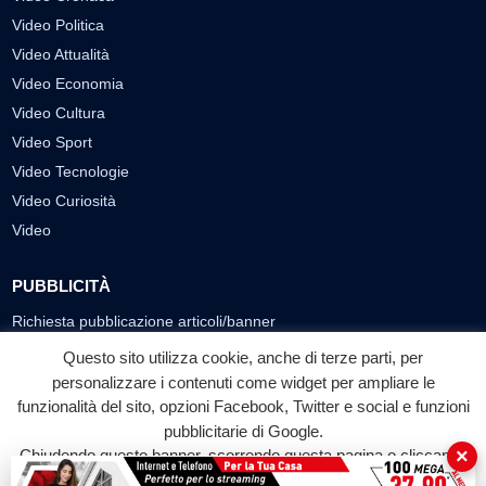
Video Politica
Video Attualità
Video Economia
Video Cultura
Video Sport
Video Tecnologie
Video Curiosità
Video
PUBBLICITÀ
Richiesta pubblicazione articoli/banner
Questo sito utilizza cookie, anche di terze parti, per
SEGUICI SUI SOCIAL
personalizzare i contenuti come widget per ampliare le
f
◎
▶
funzionalità del sito, opzioni Facebook, Twitter e social e funzioni
pubblicitarie di Google.
Facebook
Instagram
YouTube
×
Chiudendo questo banner, scorrendo questa pagina o cliccando
su qualunque suo elemento acconsenti all'uso dei cookie.