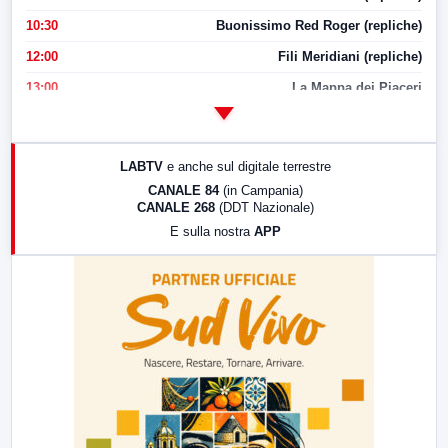
10:30
Buonissimo Red Roger (repliche)
12:00
Fili Meridiani (repliche)
13:00
La Mappa dei Piaceri
14:00
LabNews
17:00
LabNews (replica)
LABTV
e anche sul digitale terrestre
18:30
Di Faccia e di Profilo (repliche)
CANALE 84
(in Campania)
CANALE 268
(DDT Nazionale)
19:30
LabNews (Diretta)
E sulla nostra
APP
21:00
Free Sport
23:00
LabNews (replica)