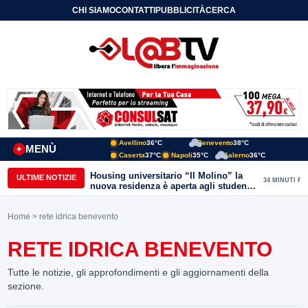
CHI SIAMO
CONTATTI
PUBBLICITÀ
CERCA
Avellino
36°C
Benevento
38°C
MENÙ
+
Caserta
37°C
Napoli
35°C
Salerno
36°C
Housing universitario “Il Molino” la
ULTIME NOTIZIE
34 MINUTI FA
nuova residenza è aperta agli studenti
del Conservatorio “Nicola Sala” e
dell’Unisannio
Home
> rete idrica benevento
RETE IDRICA BENEVENTO
Tutte le notizie, gli approfondimenti e gli aggiornamenti della
sezione.