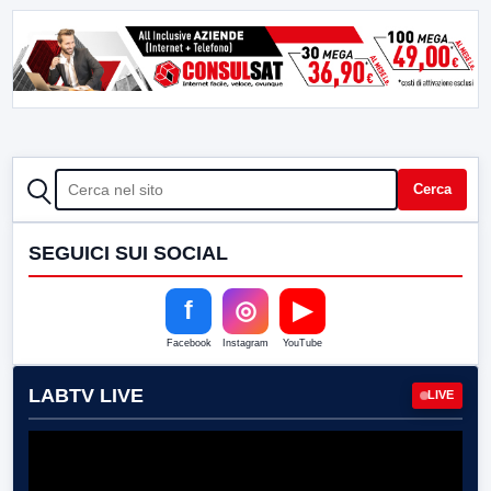
CERCA
Cerca
SEGUICI SUI SOCIAL
f
◎
▶
Facebook
Instagram
YouTube
LABTV LIVE
LIVE