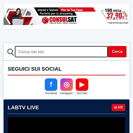
CERCA
Cerca
SEGUICI SUI SOCIAL
f
◎
▶
Facebook
Instagram
YouTube
LABTV LIVE
LIVE