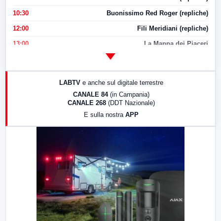
10:30
Buonissimo Red Roger (repliche)
12:00
Fili Meridiani (repliche)
13:00
La Mappa dei Piaceri
14:00
LabNews
17:00
LabNews (replica)
LABTV
e anche sul digitale terrestre
18:30
Di Faccia e di Profilo (repliche)
CANALE 84
(in Campania)
CANALE 268
(DDT Nazionale)
19:30
LabNews (Diretta)
E sulla nostra
APP
21:00
Free Sport
23:00
LabNews (replica)