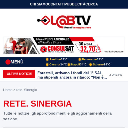
CHI SIAMO
CONTATTI
PUBBLICITÀ
CERCA
Avellino
32°C
Benevento
33°C
MENÙ
+
Caserta
34°C
Napoli
34°C
Salerno
34°C
Forestali, arrivano i fondi del 1° SAL
ULTIME NOTIZIE
2 ORE FA
ma stipendi ancora in ritardo: “Non è
più sostenibile”
Home
> rete. Sinergia
RETE. SINERGIA
Tutte le notizie, gli approfondimenti e gli aggiornamenti della
sezione.