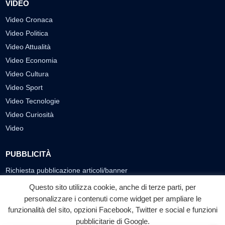
VIDEO
Video Cronaca
Video Politica
Video Attualità
Video Economia
Video Cultura
Video Sport
Video Tecnologie
Video Curiosità
Video
PUBBLICITÀ
Richiesta pubblicazione articoli/banner
Questo sito utilizza cookie, anche di terze parti, per
SEGUICI SUI SOCIAL
personalizzare i contenuti come widget per ampliare le
f
◎
▶
funzionalità del sito, opzioni Facebook, Twitter e social e funzioni
pubblicitarie di Google.