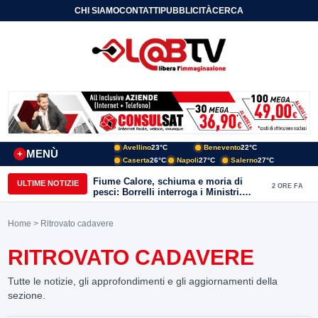
CHI SIAMO
CONTATTI
PUBBLICITÀ
CERCA
Avellino
23°C
Benevento
22°C
MENÙ
+
Caserta
26°C
Napoli
27°C
Salerno
27°C
Fiume Calore, schiuma e moria di
ULTIME NOTIZIE
2 ORE FA
pesci: Borrelli interroga i Ministri.
“Benevento paga l’assenza del
depuratore
Home
> Ritrovato cadavere
RITROVATO CADAVERE
Tutte le notizie, gli approfondimenti e gli aggiornamenti della
sezione.