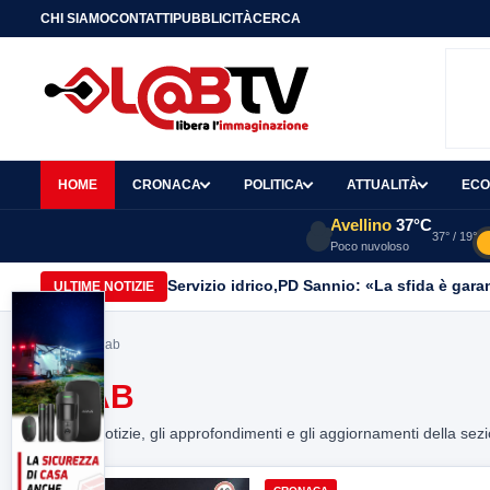
CHI SIAMO
CONTATTI
PUBBLICITÀ
CERCA
HOME
CRONACA
POLITICA
ATTUALITÀ
ECO
Avellino
37°C
37° / 19°
Poco nuvoloso
Servizio idrico,PD Sannio: «La sfida è gar
ULTIME NOTIZIE
Home
> saab
SAAB
Tutte le notizie, gli approfondimenti e gli aggiornamenti della sez