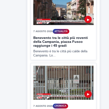
7 AGOSTO 2026
ATTUALITÀ
Benevento tra le città più roventi
della Campania, piazza Fusco
raggiunge i 45 gradi
Benevento è tra le città più calde della
Campania. Lo...
▶
7 AGOSTO 2026
CRONACA
Ancora tensione nel carcere: due
agenti feriti dopo nuove
aggressioni
Nuove giornate di tensioni nel carcere di
Benevento. Due detenuti...