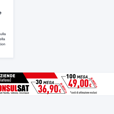
e
ulla
ella
tion