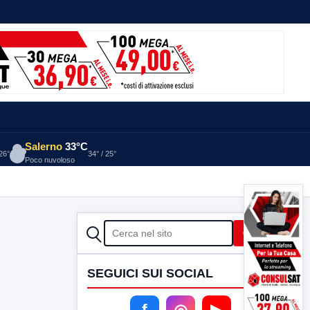
Salerno
33°C
 26°
34° / 25°
Poco nuvoloso
CERCA
Cerca
SEGUICI SUI SOCIAL
f
◎
▶