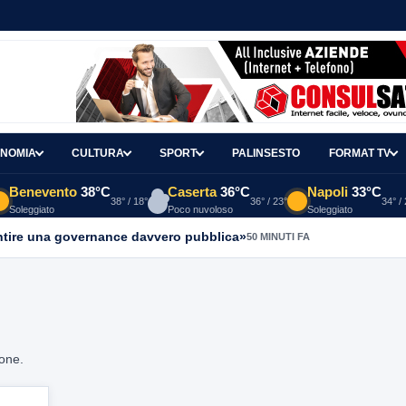
NOMIA
CULTURA
SPORT
PALINSESTO
FORMAT TV
Benevento
38°C
Caserta
36°C
Napoli
33°C
38° / 18°
36° / 23°
34° /
Soleggiato
Poco nuvoloso
Soleggiato
antire una governance davvero pubblica»
50 MINUTI FA
ione.