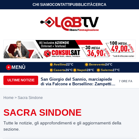
CHI SIAMO
CONTATTI
PUBBLICITÀ
CERCA
Avellino
22°C
Benevento
24°C
MENÙ
+
Caserta
26°C
Napoli
28°C
Salerno
27°C
San Giorgio del Sannio, marciapiede
ULTIME NOTIZIE
7 ORE FA
di via Falcone e Borsellino: Zampetti e
Lombardi replicano alle polemiche
Home
> Sacra Sindone
SACRA SINDONE
Tutte le notizie, gli approfondimenti e gli aggiornamenti della
sezione.