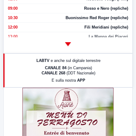
09:00
Rosso e Nero (repliche)
10:30
Buonissimo Red Roger (repliche)
12:00
Fili Meridiani (repliche)
13:00
La Mappa dei Piaceri
14:00
LabNews
17:00
LabNews (replica)
LABTV
e anche sul digitale terrestre
18:30
Di Faccia e di Profilo (repliche)
CANALE 84
(in Campania)
CANALE 268
(DDT Nazionale)
19:30
LabNews (Diretta)
E sulla nostra
APP
21:00
Free Sport
23:00
LabNews (replica)