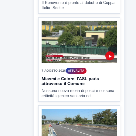
▶
7 AGOSTO 2026
SPORT BENEVENTO
Benevento Calcio: Le scelte di
Floro Flores per il debutto di Coppa
Italia
Il Benevento è pronto al debutto di Coppa
Italia. Scelte...
▶
7 AGOSTO 2026
ATTUALITÀ
Miasmi e Calore, l'ASL parla
attraverso il Comune
Nessuna nuova moria di pesci e nessuna
criticità igienico-sanitaria nel...