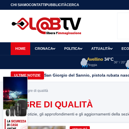
CHI SIAMO
CONTATTI
PUBBLICITÀ
CERCA
HOME
CRONACA
POLITICA
ATTUALITÀ
ECO
Avellino
34°C
36° / 20°
Pioggia
San Giorgio del Sannio, pistola rubata nasc
ULTIME NOTIZIE
Home
> sagre di qualità
SAGRE DI QUALITÀ
Tutte le notizie, gli approfondimenti e gli aggiornamenti della sez