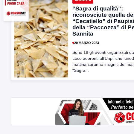
ATTUALITÀ
“Sagra di qualità”:
riconosciute quella de
“Cecatiello” di Paupisi
della “Paccozza” di P
Sannita
20 MARZO 2023
Sono 18 gli eventi organizzati da
Loco aderenti all’Unpli che luned
mattina saranno insigniti del ma
“Sagra...