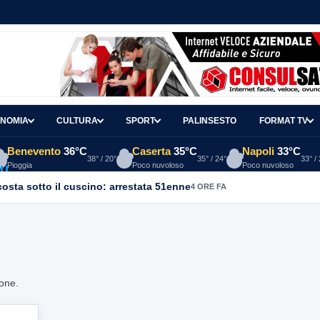
NOMIA
CULTURA
SPORT
PALINSESTO
FORMAT TV
Benevento
36°C
Caserta
35°C
Napoli
33°C
38° / 20°
35° / 24°
33° /
Pioggia
Poco nuvoloso
Poco nuvoloso
osta sotto il cuscino: arrestata 51enne
4 ORE FA
ione.