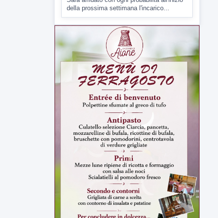
7 AGOSTO 2026
CRONACA
Malore o aggressione? Sarà
l'autopsia a chiarire il giallo di Villa
Adriana
Sarà affidato con ogni probabilità all'inizio
della prossima settimana l'incarico...