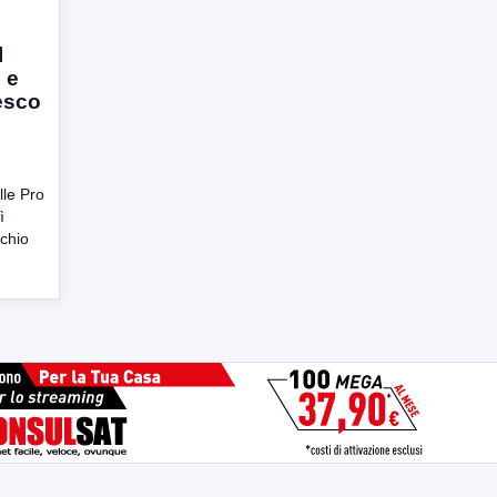
l
 e
esco
lle Pro
ì
rchio