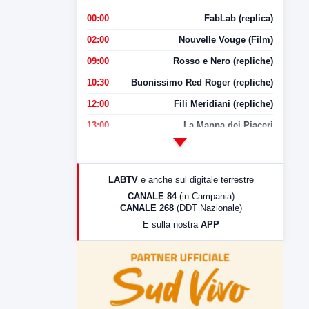
00:00
FabLab (replica)
02:00
Nouvelle Vouge (Film)
09:00
Rosso e Nero (repliche)
10:30
Buonissimo Red Roger (repliche)
12:00
Fili Meridiani (repliche)
13:00
La Mappa dei Piaceri
14:00
LabNews
17:00
LabNews (replica)
LABTV
e anche sul digitale terrestre
18:30
Di Faccia e di Profilo (repliche)
CANALE 84
(in Campania)
CANALE 268
(DDT Nazionale)
19:30
LabNews (Diretta)
E sulla nostra
APP
21:00
Free Sport
23:00
LabNews (replica)