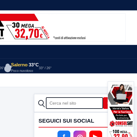
Salerno
33°C
 26°
33° / 26°
Poco nuvoloso
CERCA
Cerca
SEGUICI SUI SOCIAL
f
◎
▶