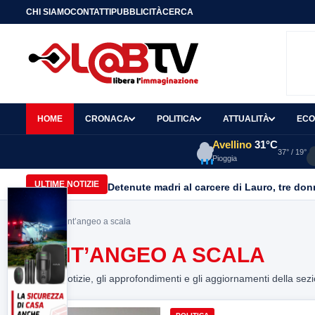
CHI SIAMO
CONTATTI
PUBBLICITÀ
CERCA
HOME
CRONACA
POLITICA
ATTUALITÀ
ECO
Avellino
31°C
37° / 19°
Pioggia
ULTIME NOTIZIE
Home
> sant’angeo a scala
SANT’ANGEO A SCALA
Tutte le notizie, gli approfondimenti e gli aggiornamenti della sez