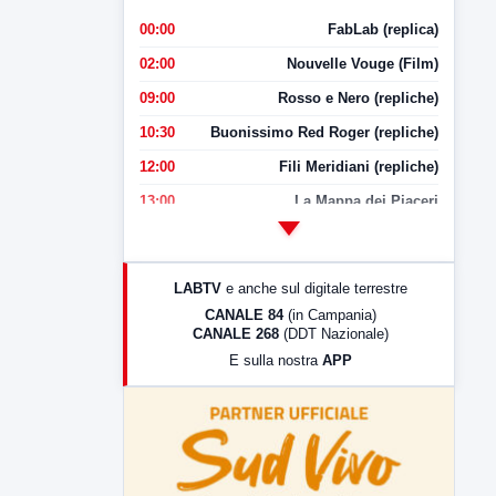
00:00
FabLab (replica)
02:00
Nouvelle Vouge (Film)
09:00
Rosso e Nero (repliche)
10:30
Buonissimo Red Roger (repliche)
12:00
Fili Meridiani (repliche)
13:00
La Mappa dei Piaceri
14:00
LabNews
17:00
LabNews (replica)
LABTV
e anche sul digitale terrestre
18:30
Di Faccia e di Profilo (repliche)
CANALE 84
(in Campania)
CANALE 268
(DDT Nazionale)
19:30
LabNews (Diretta)
E sulla nostra
APP
21:00
Free Sport
23:00
LabNews (replica)