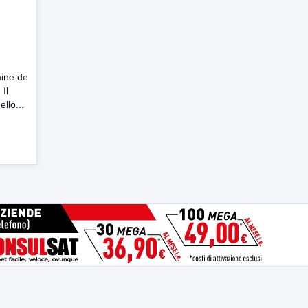
ine de
Il
llo...