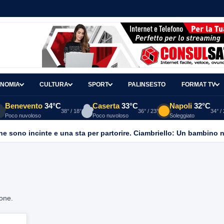
NOMIA
CULTURA
SPORT
PALINSESTO
FORMAT TV
Benevento
34°C
Caserta
33°C
Napoli
32°C
38° / 18°
36° / 23°
34° /
Poco nuvoloso
Poco nuvoloso
Soleggiato
ione.