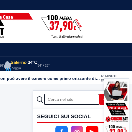
Salerno
34°C
 26°
34° / 25°
Pioggia
43 MINUTI
Detenute madri al carcere di Lauro, tre donne sono incinte e una sta per partorire. Ciambriello: Un bambino non può avere il carcere come primo orizzonte di vita
FA
CERCA
Cerca
SEGUICI SUI SOCIAL
f
◎
▶