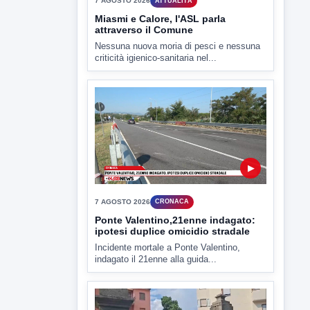
▶
7 AGOSTO 2026
ATTUALITÀ
Miasmi e Calore, l'ASL parla
attraverso il Comune
Nessuna nuova moria di pesci e nessuna
criticità igienico-sanitaria nel...
▶
7 AGOSTO 2026
CRONACA
Ponte Valentino,21enne indagato:
ipotesi duplice omicidio stradale
Incidente mortale a Ponte Valentino,
indagato il 21enne alla guida...