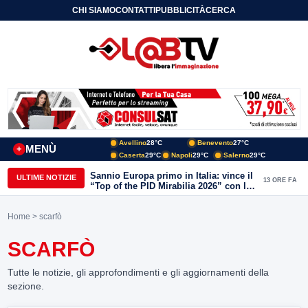
CHI SIAMO
CONTATTI
PUBBLICITÀ
CERCA
Avellino
28°C
Benevento
27°C
MENÙ
+
Caserta
29°C
Napoli
29°C
Salerno
29°C
Sannio Europa primo in Italia: vince il
ULTIME NOTIZIE
13 ORE FA
“Top of the PID Mirabilia 2026” con la
realtà virtuale nei musei del Sannio
Home
> scarfò
SCARFÒ
Tutte le notizie, gli approfondimenti e gli aggiornamenti della
sezione.