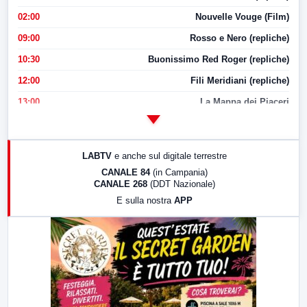
02:00
Nouvelle Vouge (Film)
09:00
Rosso e Nero (repliche)
10:30
Buonissimo Red Roger (repliche)
12:00
Fili Meridiani (repliche)
13:00
La Mappa dei Piaceri
14:00
LabNews
17:00
LabNews (replica)
LABTV
e anche sul digitale terrestre
18:30
Di Faccia e di Profilo (repliche)
CANALE 84
(in Campania)
CANALE 268
(DDT Nazionale)
19:30
LabNews (Diretta)
E sulla nostra
APP
21:00
Free Sport
23:00
LabNews (replica)