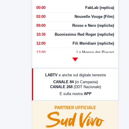
00:00
FabLab (replica)
02:00
Nouvelle Vouge (Film)
09:00
Rosso e Nero (repliche)
10:30
Buonissimo Red Roger (repliche)
12:00
Fili Meridiani (repliche)
13:00
La Mappa dei Piaceri
14:00
LabNews
17:00
LabNews (replica)
LABTV
e anche sul digitale terrestre
18:30
Di Faccia e di Profilo (repliche)
CANALE 84
(in Campania)
CANALE 268
(DDT Nazionale)
19:30
LabNews (Diretta)
E sulla nostra
APP
21:00
Free Sport
23:00
LabNews (replica)