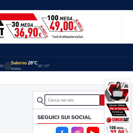
Salerno
28°C
 26°
34° / 27°
Nebbia
CERCA
Cerca
SEGUICI SUI SOCIAL
f
◎
▶