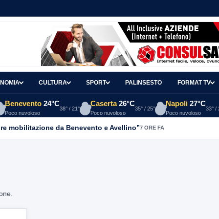
NOMIA
CULTURA
SPORT
PALINSESTO
FORMAT TV
Benevento
24°C
Caserta
26°C
Napoli
27°C
38° / 21°
35° / 25°
33° /
Poco nuvoloso
Poco nuvoloso
Poco nuvoloso
re mobilitazione da Benevento e Avellino”
7 ORE FA
ione.