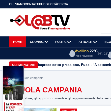
CHI SIAMO
CONTATTI
PUBBLICITÀ
CERCA
HOME
CRONACA
POLITICA
ATTUALITÀ
ECO
Avellino
22°C
36° / 21°
Poco nuvoloso
Imprese sotto pressione, Fucci: “A settemb
ULTIME NOTIZIE
Home
> scuola campania
SCUOLA CAMPANIA
Tutte le notizie, gli approfondimenti e gli aggiornamenti della sez