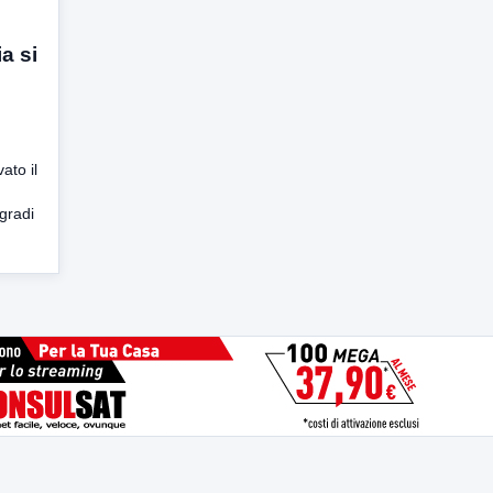
a si
to il
 gradi