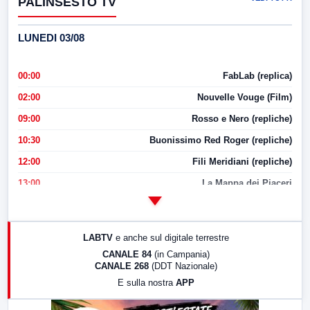
PALINSESTO TV
LUNEDI 03/08
00:00
FabLab (replica)
02:00
Nouvelle Vouge (Film)
09:00
Rosso e Nero (repliche)
10:30
Buonissimo Red Roger (repliche)
12:00
Fili Meridiani (repliche)
13:00
La Mappa dei Piaceri
14:00
LabNews
17:00
LabNews (replica)
LABTV
e anche sul digitale terrestre
18:30
Di Faccia e di Profilo (repliche)
CANALE 84
(in Campania)
CANALE 268
(DDT Nazionale)
19:30
LabNews (Diretta)
E sulla nostra
APP
21:00
Free Sport