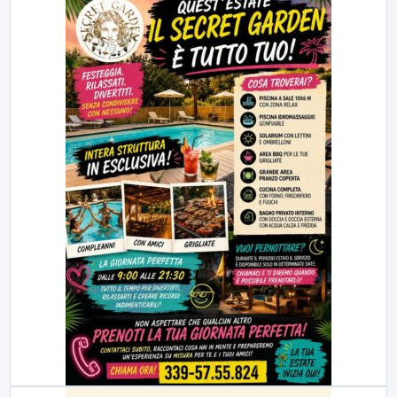
23:00
LabNews (replica)