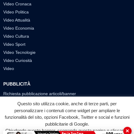
Video Cronaca
Video Politica
Video Attualità
Video Economia
Video Cultura
Video Sport
Video Tecnologie
Video Curiosità
Video
PUBBLICITÀ
Richiesta pubblicazione articoli/banner
Questo sito utilizza cookie, anche di terze parti, per
SEGUICI SUI SOCIAL
personalizzare i contenuti come widget per ampliare le
funzionalità del sito, opzioni Facebook, Twitter e social e funzioni
f
◎
▶
pubblicitarie di Google.
Facebook
Instagram
YouTube
×
Chiudendo questo banner, scorrendo questa pagina o cliccando