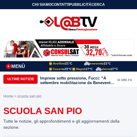
CHI SIAMO
CONTATTI
PUBBLICITÀ
CERCA
Avellino
21°C
Benevento
22°C
MENÙ
+
Caserta
25°C
Napoli
27°C
Salerno
27°C
Imprese sotto pressione, Fucci: “A
ULTIME NOTIZIE
10 ORE FA
settembre mobilitazione da Benevento
e Avellino”
Home
> scuola san pio
SCUOLA SAN PIO
Tutte le notizie, gli approfondimenti e gli aggiornamenti della
sezione.