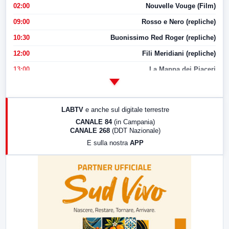
02:00
Nouvelle Vouge (Film)
09:00
Rosso e Nero (repliche)
10:30
Buonissimo Red Roger (repliche)
12:00
Fili Meridiani (repliche)
13:00
La Mappa dei Piaceri
14:00
LabNews
17:00
LabNews (replica)
LABTV
e anche sul digitale terrestre
18:30
Di Faccia e di Profilo (repliche)
CANALE 84
(in Campania)
CANALE 268
(DDT Nazionale)
19:30
LabNews (Diretta)
E sulla nostra
APP
21:00
Free Sport
23:00
LabNews (replica)