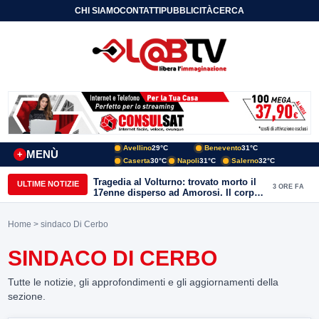
CHI SIAMO
CONTATTI
PUBBLICITÀ
CERCA
Avellino
29°C
Benevento
31°C
MENÙ
+
Caserta
30°C
Napoli
31°C
Salerno
32°C
Tragedia al Volturno: trovato morto il
ULTIME NOTIZIE
3 ORE FA
17enne disperso ad Amorosi. Il corpo
recuperato dai sommozzatori
Home
> sindaco Di Cerbo
SINDACO DI CERBO
Tutte le notizie, gli approfondimenti e gli aggiornamenti della
sezione.