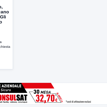
o,
icano
Gli
no
da
chiesta