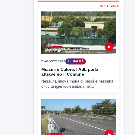
7 AGOSTO 2026
ATTUALITÀ
Miasmi e Calore, l'ASL parla
attraverso il Comune
Nessuna nuova moria di pesci e nessuna
criticità igienico-sanitaria nel...
▶
7 AGOSTO 2026
CRONACA
Ponte Valentino,21enne indagato:
ipotesi duplice omicidio stradale
Incidente mortale a Ponte Valentino,
indagato il 21enne alla guida...