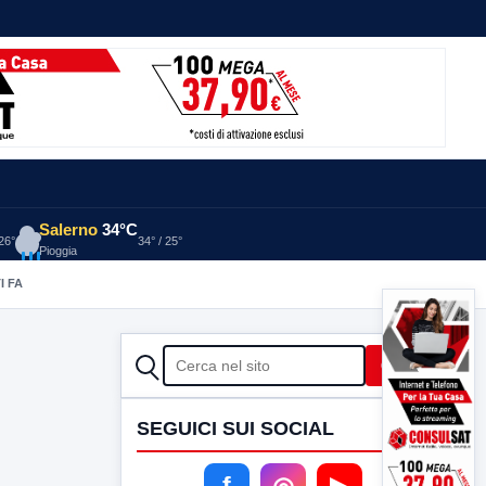
Salerno
34°C
 26°
34° / 25°
Pioggia
I FA
CERCA
Cerca
SEGUICI SUI SOCIAL
f
◎
▶