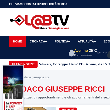
CHI SIAMO
CONTATTI
PUBBLICITÀ
CERCA
HOME
CRONACA
POLITICA
ATTUALITÀ
ECO
Avellino
35°C
37° / 19°
Poco nuvoloso
Palmieri, Coraggio Dem: PD Sannio, da Part
ULTIME NOTIZIE
Home
> sindaco giuseppe ricci
SINDACO GIUSEPPE RICCI
Tutte le notizie, gli approfondimenti e gli aggiornamenti della sez