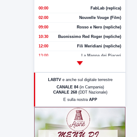
00:00
FabLab (replica)
02:00
Nouvelle Vouge (Film)
09:00
Rosso e Nero (repliche)
10:30
Buonissimo Red Roger (repliche)
12:00
Fili Meridiani (repliche)
13:00
La Mappa dei Piaceri
14:00
LabNews
17:00
LabNews (replica)
LABTV
e anche sul digitale terrestre
18:30
Di Faccia e di Profilo (repliche)
CANALE 84
(in Campania)
CANALE 268
(DDT Nazionale)
19:30
LabNews (Diretta)
E sulla nostra
APP
21:00
Free Sport
23:00
LabNews (replica)