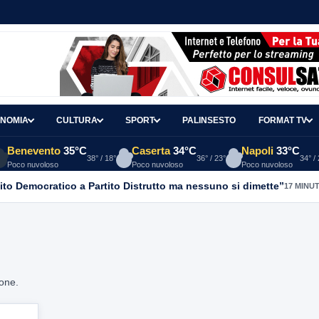
NOMIA
CULTURA
SPORT
PALINSESTO
FORMAT TV
Benevento
35°C
Caserta
34°C
Napoli
33°C
38° / 18°
36° / 23°
34° /
Poco nuvoloso
Poco nuvoloso
Poco nuvoloso
ito Democratico a Partito Distrutto ma nessuno si dimette”
17 MINUT
ione.