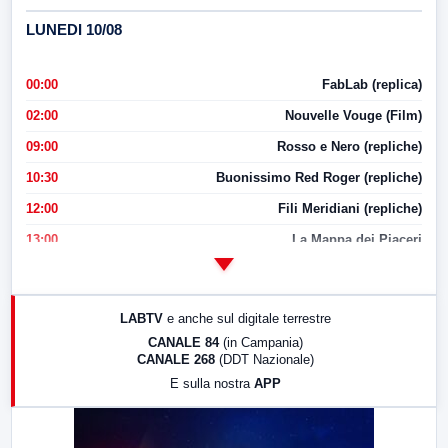
LUNEDI 10/08
00:00
FabLab (replica)
02:00
Nouvelle Vouge (Film)
09:00
Rosso e Nero (repliche)
10:30
Buonissimo Red Roger (repliche)
12:00
Fili Meridiani (repliche)
13:00
La Mappa dei Piaceri
14:00
LabNews
17:00
LabNews (replica)
LABTV
e anche sul digitale terrestre
18:30
Di Faccia e di Profilo (repliche)
CANALE 84
(in Campania)
CANALE 268
(DDT Nazionale)
19:30
LabNews (Diretta)
E sulla nostra
APP
21:00
Free Sport
23:00
LabNews (replica)