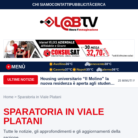
CHI SIAMO
CONTATTI
PUBBLICITÀ
CERCA
Avellino
36°C
Benevento
38°C
MENÙ
+
Caserta
37°C
Napoli
35°C
Salerno
36°C
Housing universitario “Il Molino” la
ULTIME NOTIZIE
25 MINUTI FA
nuova residenza è aperta agli studenti
del Conservatorio “Nicola Sala” e
dell’Unisannio
Home
> Sparatoria in Viale Platani
SPARATORIA IN VIALE
PLATANI
Tutte le notizie, gli approfondimenti e gli aggiornamenti della
sezione.