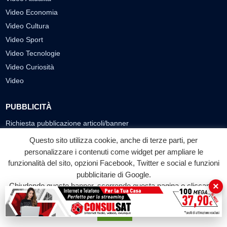
Video Economia
Video Cultura
Video Sport
Video Tecnologie
Video Curiosità
Video
PUBBLICITÀ
Richiesta pubblicazione articoli/banner
Questo sito utilizza cookie, anche di terze parti, per
SEGUICI SUI SOCIAL
personalizzare i contenuti come widget per ampliare le
funzionalità del sito, opzioni Facebook, Twitter e social e funzioni
f
◎
▶
pubblicitarie di Google.
Facebook
Instagram
YouTube
×
Chiudendo questo banner, scorrendo questa pagina o cliccando
su qualunque suo elemento acconsenti all'uso dei cookie.
© 2026 LABTV - Tutti i diritti riservati
Accetta