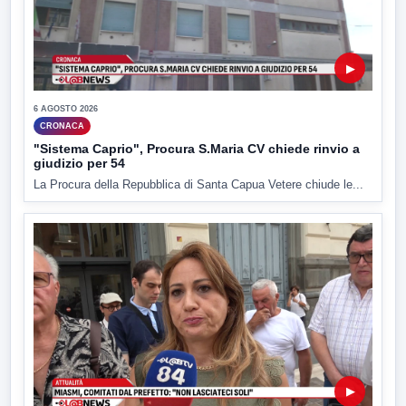
▶
6 AGOSTO 2026
CRONACA
"Sistema Caprio", Procura S.Maria CV chiede rinvio a
giudizio per 54
La Procura della Repubblica di Santa Capua Vetere chiude le...
▶