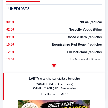
LUNEDI 03/08
00:00
FabLab (replica)
02:00
Nouvelle Vouge (Film)
09:00
Rosso e Nero (repliche)
10:30
Buonissimo Red Roger (repliche)
12:00
Fili Meridiani (repliche)
13:00
La Mappa dei Piaceri
14:00
LabNews
17:00
LabNews (replica)
LABTV
e anche sul digitale terrestre
18:30
Di Faccia e di Profilo (repliche)
CANALE 84
(in Campania)
CANALE 268
(DDT Nazionale)
19:30
LabNews (Diretta)
E sulla nostra
APP
21:00
Free Sport
23:00
LabNews (replica)