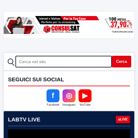
CERCA
Cerca
SEGUICI SUI SOCIAL
f
◎
▶
Facebook
Instagram
YouTube
LABTV LIVE
LIVE