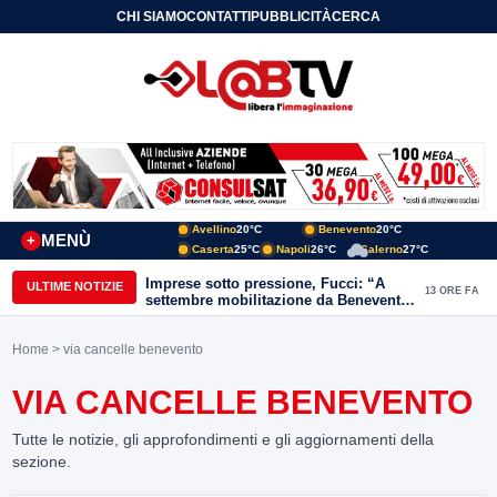
CHI SIAMO
CONTATTI
PUBBLICITÀ
CERCA
Avellino
20°C
Benevento
20°C
MENÙ
+
Caserta
25°C
Napoli
26°C
Salerno
27°C
Imprese sotto pressione, Fucci: “A
ULTIME NOTIZIE
13 ORE FA
settembre mobilitazione da Benevento
e Avellino”
Home
> via cancelle benevento
VIA CANCELLE BENEVENTO
Tutte le notizie, gli approfondimenti e gli aggiornamenti della
sezione.