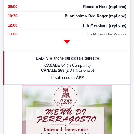
09:00
Rosso e Nero (repliche)
10:30
Buonissimo Red Roger (repliche)
12:00
Fili Meridiani (repliche)
13:00
La Mappa dei Piaceri
14:00
LabNews
17:00
LabNews (replica)
LABTV
e anche sul digitale terrestre
18:30
Di Faccia e di Profilo (repliche)
CANALE 84
(in Campania)
CANALE 268
(DDT Nazionale)
19:30
LabNews (Diretta)
E sulla nostra
APP
21:00
Free Sport
23:00
LabNews (replica)