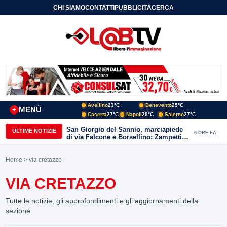
CHI SIAMO
CONTATTI
PUBBLICITÀ
CERCA
Avellino
23°C
Benevento
25°C
MENÙ
+
Caserta
27°C
Napoli
28°C
Salerno
27°C
San Giorgio del Sannio, marciapiede
ULTIME NOTIZIE
6 ORE FA
di via Falcone e Borsellino: Zampetti e
Lombardi replicano alle polemiche
Home
> via cretazzo
VIA CRETAZZO
Tutte le notizie, gli approfondimenti e gli aggiornamenti della
sezione.