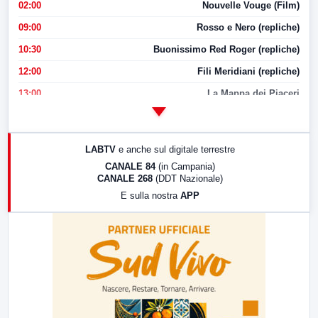
02:00
Nouvelle Vouge (Film)
09:00
Rosso e Nero (repliche)
10:30
Buonissimo Red Roger (repliche)
12:00
Fili Meridiani (repliche)
13:00
La Mappa dei Piaceri
14:00
LabNews
17:00
LabNews (replica)
LABTV
e anche sul digitale terrestre
18:30
Di Faccia e di Profilo (repliche)
CANALE 84
(in Campania)
CANALE 268
(DDT Nazionale)
19:30
LabNews (Diretta)
E sulla nostra
APP
21:00
Free Sport
23:00
LabNews (replica)