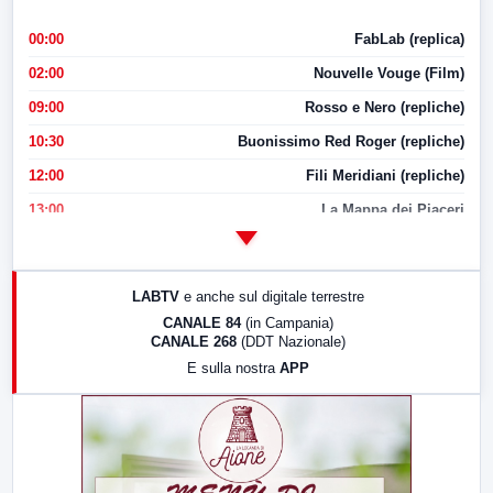
00:00
FabLab (replica)
02:00
Nouvelle Vouge (Film)
09:00
Rosso e Nero (repliche)
10:30
Buonissimo Red Roger (repliche)
12:00
Fili Meridiani (repliche)
13:00
La Mappa dei Piaceri
14:00
LabNews
17:00
LabNews (replica)
LABTV
e anche sul digitale terrestre
18:30
Di Faccia e di Profilo (repliche)
CANALE 84
(in Campania)
CANALE 268
(DDT Nazionale)
19:30
LabNews (Diretta)
E sulla nostra
APP
21:00
Free Sport
23:00
LabNews (replica)