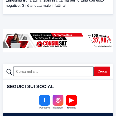
Ennesima truffa agli anziani in città ma per fortuna con esito
negativo. Gli è andata male infatti, al...
CERCA
Cerca
SEGUICI SUI SOCIAL
f
◎
▶
Facebook
Instagram
YouTube