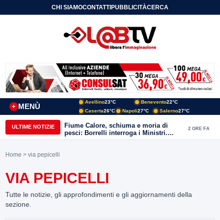
CHI SIAMO
CONTATTI
PUBBLICITÀ
CERCA
Avellino
23°C
Benevento
22°C
MENÙ
+
Caserta
26°C
Napoli
27°C
Salerno
27°C
Fiume Calore, schiuma e moria di
ULTIME NOTIZIE
2 ORE FA
pesci: Borrelli interroga i Ministri.
“Benevento paga l’assenza del
depuratore
Home
> via pepicelli
VIA PEPICELLI
Tutte le notizie, gli approfondimenti e gli aggiornamenti della
sezione.