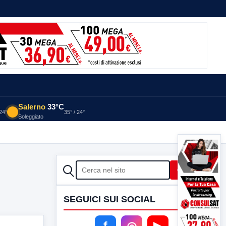
Salerno
33°C
 24°
35° / 24°
Soleggiato
CERCA
Cerca
SEGUICI SUI SOCIAL
f
◎
▶