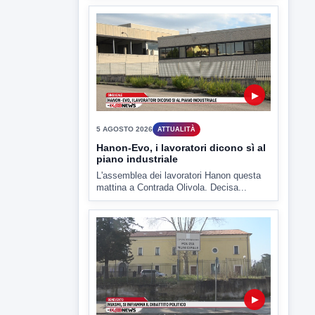
ULTIMI VIDEO
TUTTI I VIDEO
▶
6 AGOSTO 2026
LABNEWS
LabNews del 5 agosto 2026
In studio Enzo Colarusso