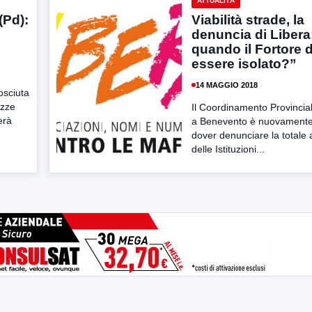
ATTUALITÀ
(Pd):
Viabilità strade, la
denuncia di Libera:
quando il Fortore 
essere isolato?”
14 MAGGIO 2018
osciuta
ezze
Il Coordinamento Provincial
erà
a Benevento è nuovamente 
dover denunciare la totale
delle Istituzioni...