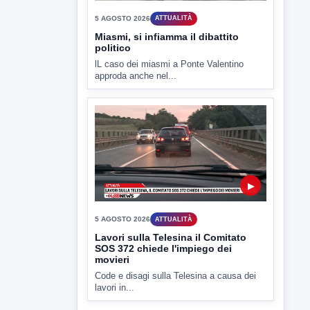
▶
5 AGOSTO 2026
ATTUALITÀ
Hanon-Evo, i lavoratori dicono sì al
piano industriale
L'assemblea dei lavoratori Hanon questa
mattina a Contrada Olivola. Decisa...
▶
5 AGOSTO 2026
ATTUALITÀ
Miasmi, si infiamma il dibattito
politico
lL caso dei miasmi a Ponte Valentino
approda anche nel...