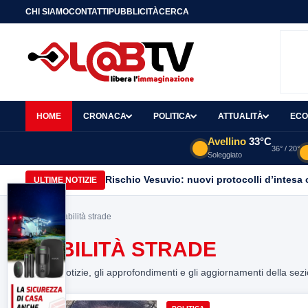
CHI SIAMO
CONTATTI
PUBBLICITÀ
CERCA
HOME
CRONACA
POLITICA
ATTUALITÀ
ECO
Avellino
33°C
36° / 20°
Soleggiato
Rischio Vesuvio: nuovi protocolli d’intesa 
ULTIME NOTIZIE
Home
> viabilità strade
VIABILITÀ STRADE
Tutte le notizie, gli approfondimenti e gli aggiornamenti della sez