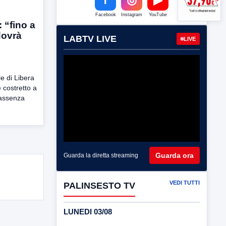
Facebook
Instagram
YouTube
 “fino a
dovrà
LABTV LIVE
LIVE
e di Libera
costretto a
 assenza
Guarda ora
Guarda la diretta streaming
VEDI TUTTI
PALINSESTO TV
LUNEDI 03/08