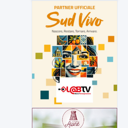
▶
5 AGOSTO 2026
ATTUALITÀ
Lavori sulla Telesina il Comitato
SOS 372 chiede l'impiego dei
movieri
Code e disagi sulla Telesina a causa dei
lavori in...