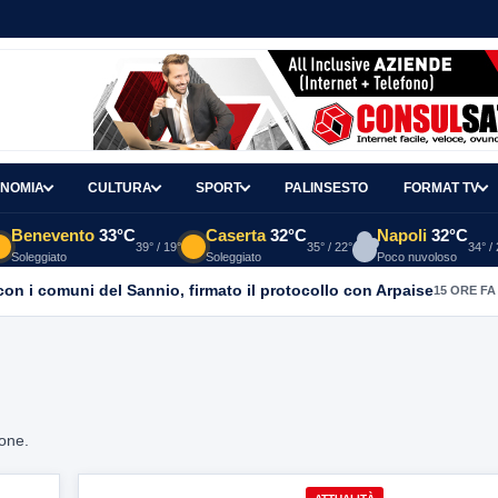
NOMIA
CULTURA
SPORT
PALINSESTO
FORMAT TV
Benevento
33°C
Caserta
32°C
Napoli
32°C
39° / 19°
35° / 22°
34° /
Soleggiato
Soleggiato
Poco nuvoloso
con i comuni del Sannio, firmato il protocollo con Arpaise
15 ORE FA
ione.