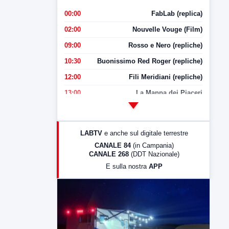
00:00
FabLab (replica)
02:00
Nouvelle Vouge (Film)
09:00
Rosso e Nero (repliche)
10:30
Buonissimo Red Roger (repliche)
12:00
Fili Meridiani (repliche)
13:00
La Mappa dei Piaceri
14:00
LabNews
17:00
LabNews (replica)
LABTV
e anche sul digitale terrestre
18:30
Di Faccia e di Profilo (repliche)
CANALE 84
(in Campania)
CANALE 268
(DDT Nazionale)
19:30
LabNews (Diretta)
E sulla nostra
APP
21:00
Free Sport
23:00
LabNews (replica)