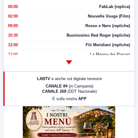
00:00
FabLab (replica)
02:00
Nouvelle Vouge (Film)
09:00
Rosso e Nero (repliche)
10:30
Buonissimo Red Roger (repliche)
12:00
Fili Meridiani (repliche)
13:00
La Mappa dei Piaceri
14:00
LabNews
17:00
LabNews (replica)
LABTV
e anche sul digitale terrestre
18:30
Di Faccia e di Profilo (repliche)
CANALE 84
(in Campania)
CANALE 268
(DDT Nazionale)
19:30
LabNews (Diretta)
E sulla nostra
APP
21:00
Free Sport
23:00
LabNews (replica)