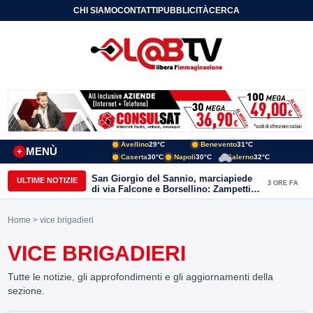
CHI SIAMO
CONTATTI
PUBBLICITÀ
CERCA
Avellino
29°C
Benevento
31°C
MENÙ
+
Caserta
30°C
Napoli
30°C
Salerno
32°C
San Giorgio del Sannio, marciapiede
ULTIME NOTIZIE
3 ORE FA
di via Falcone e Borsellino: Zampetti e
Lombardi replicano alle polemiche
Home
> vice brigadieri
VICE BRIGADIERI
Tutte le notizie, gli approfondimenti e gli aggiornamenti della
sezione.