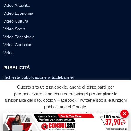
Video Attualità
Video Economia
Video Cultura
Video Sport
Video Tecnologie
Video Curiosità
Video
PUBBLICITÀ
Richiesta pubblicazione articoli/banner
Questo sito utilizza cookie, anche di terze parti, per
SEGUICI SUI SOCIAL
personalizzare i contenuti come widget per ampliare le
f
◎
▶
funzionalità del sito, opzioni Facebook, Twitter e social e funzioni
pubblicitarie di Google.
Facebook
Instagram
YouTube
×
Chiudendo questo banner, scorrendo questa pagina o cliccando
su qualunque suo elemento acconsenti all'uso dei cookie.
© 2026 LABTV - Tutti i diritti riservati
Accetta