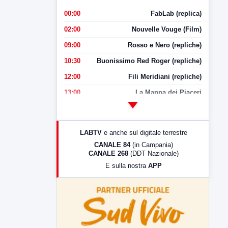
00:00
FabLab (replica)
02:00
Nouvelle Vouge (Film)
09:00
Rosso e Nero (repliche)
10:30
Buonissimo Red Roger (repliche)
12:00
Fili Meridiani (repliche)
13:00
La Mappa dei Piaceri
14:00
LabNews
17:00
LabNews (replica)
LABTV
e anche sul digitale terrestre
18:30
Di Faccia e di Profilo (repliche)
CANALE 84
(in Campania)
CANALE 268
(DDT Nazionale)
19:30
LabNews (Diretta)
E sulla nostra
APP
21:00
Free Sport
23:00
LabNews (replica)