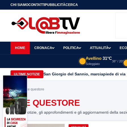
CHI SIAMO
CONTATTI
PUBBLICITÀ
CERCA
HOME
CRONACA
POLITICA
ATTUALITÀ
ECO
Avellino
31°C
38° / 20°
Soleggiato
San Giorgio del Sannio, marciapiede di via
ULTIME NOTIZIE
Home
> vice questore
VICE QUESTORE
Tutte le notizie, gli approfondimenti e gli aggiornamenti della sez