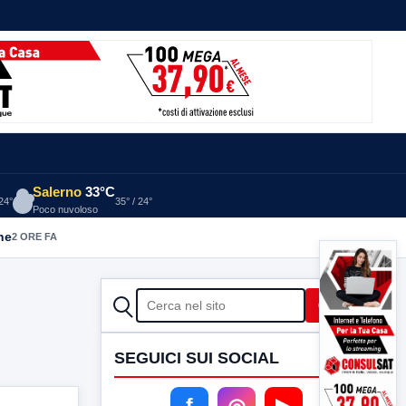
Salerno
33°C
 24°
35° / 24°
Poco nuvoloso
he
2 ORE FA
CERCA
Cerca
SEGUICI SUI SOCIAL
f
◎
▶