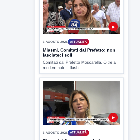
"Sistema Caprio", Procura S.Maria
CV chiede rinvio a giudizio per 54
La Procura della Repubblica di Santa
Capua Vetere chiude le...
▶
6 AGOSTO 2026
ATTUALITÀ
Miasmi, Comitati dal Prefetto: non
lasciateci soli
Comitati dal Prefetto Moscarella. Oltre a
rendere noto il flash...