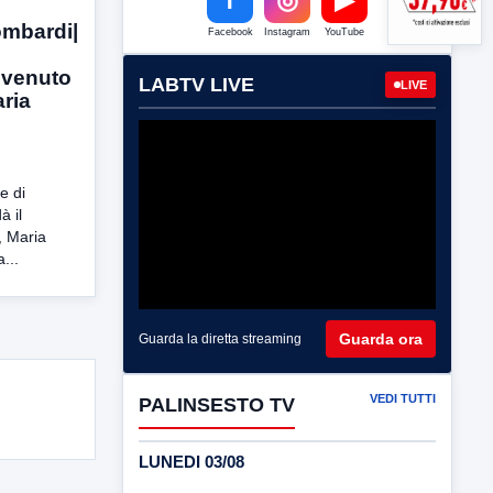
ombardi|
Facebook
Instagram
YouTube
nvenuto
LABTV LIVE
LIVE
aria
e di
à il
, Maria
...
Guarda ora
Guarda la diretta streaming
VEDI TUTTI
PALINSESTO TV
LUNEDI 03/08