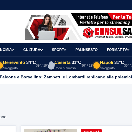
NOMIA
CULTURA
SPORT
PALINSESTO
FORMAT TV
Benevento
34°C
Caserta
31°C
Napoli
31°C
39° / 19°
36° / 22°
35° /
Soleggiato
Poco nuvoloso
Soleggiato
 Falcone e Borsellino: Zampetti e Lombardi replicano alle polemic
ione.