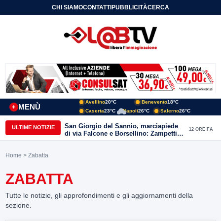
CHI SIAMO
CONTATTI
PUBBLICITÀ
CERCA
Avellino
20°C
Benevento
18°C
MENÙ
+
Caserta
23°C
Napoli
26°C
Salerno
26°C
San Giorgio del Sannio, marciapiede
ULTIME NOTIZIE
12 ORE FA
di via Falcone e Borsellino: Zampetti e
Lombardi replicano alle polemiche
Home
> Zabatta
ZABATTA
Tutte le notizie, gli approfondimenti e gli aggiornamenti della
sezione.