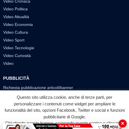
Video Cronaca
Video Politica
Video Attualità
Video Economia
Video Cultura
Video Sport
Video Tecnologie
Video Curiosità
Video
PUBBLICITÀ
Richiesta pubblicazione articoli/banner
Questo sito utilizza cookie, anche di terze parti, per
SEGUICI SUI SOCIAL
personalizzare i contenuti come widget per ampliare le
f
◎
▶
funzionalità del sito, opzioni Facebook, Twitter e social e funzioni
pubblicitarie di Google.
Facebook
Instagram
YouTube
×
Chiudendo questo banner, scorrendo questa pagina o cliccando