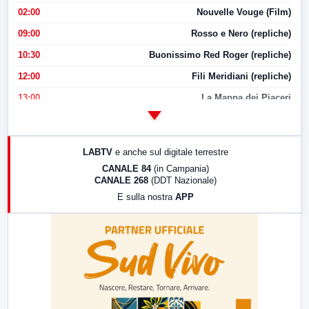
02:00
Nouvelle Vouge (Film)
09:00
Rosso e Nero (repliche)
10:30
Buonissimo Red Roger (repliche)
12:00
Fili Meridiani (repliche)
13:00
La Mappa dei Piaceri
14:00
LabNews
17:00
LabNews (replica)
LABTV
e anche sul digitale terrestre
18:30
Di Faccia e di Profilo (repliche)
CANALE 84
(in Campania)
CANALE 268
(DDT Nazionale)
19:30
LabNews (Diretta)
E sulla nostra
APP
21:00
Free Sport
23:00
LabNews (replica)