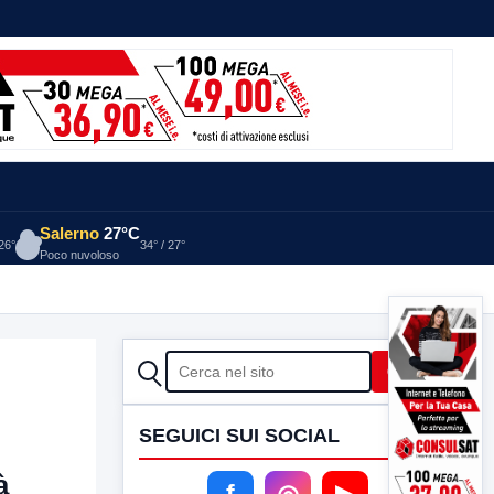
Salerno
27°C
 26°
34° / 27°
Poco nuvoloso
CERCA
Cerca
SEGUICI SUI SOCIAL
à
f
◎
▶