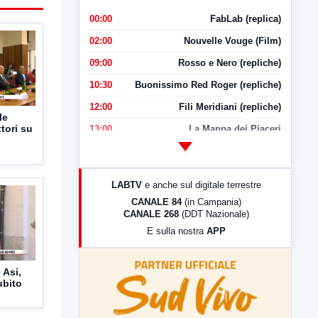
00:00
FabLab (replica)
02:00
Nouvelle Vouge (Film)
09:00
Rosso e Nero (repliche)
10:30
Buonissimo Red Roger (repliche)
12:00
Fili Meridiani (repliche)
le
ttori su
13:00
La Mappa dei Piaceri
14:00
LabNews
17:00
LabNews (replica)
LABTV
e anche sul digitale terrestre
18:30
Di Faccia e di Profilo (repliche)
CANALE 84
(in Campania)
CANALE 268
(DDT Nazionale)
19:30
LabNews (Diretta)
E sulla nostra
APP
21:00
Free Sport
23:00
LabNews (replica)
 Asi,
ubito