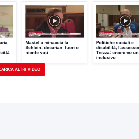
aria
Mastella minaccia la
Politiche sociali e
Schlein: decariani fuori o
disabilità, l'assesso
 città
niente voti
Trezza: creeremo un
inclusivo