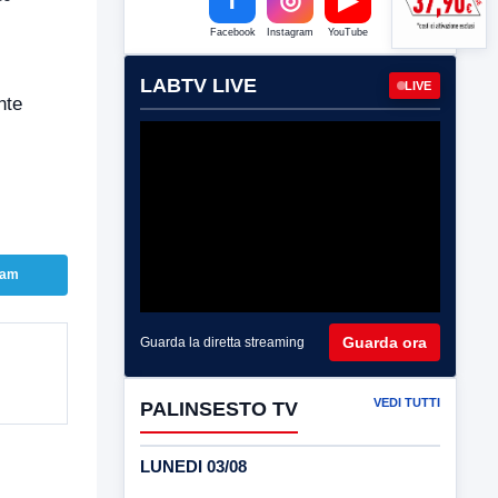
Facebook
Instagram
YouTube
LABTV LIVE
LIVE
nte
ram
Guarda ora
Guarda la diretta streaming
VEDI TUTTI
PALINSESTO TV
LUNEDI 03/08