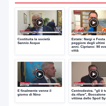
Costituita la società
Estate: Nargi e Festa
Sannio Acque
peggiore degli ultimi
anni. Cipriano: 90 eve
città
E finalmente venne il
Centrodestra. "gli è t
giorno di Nino
da rifare", Boccalone
vittima dello Spoil S