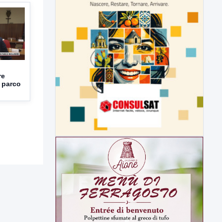
re
 parco