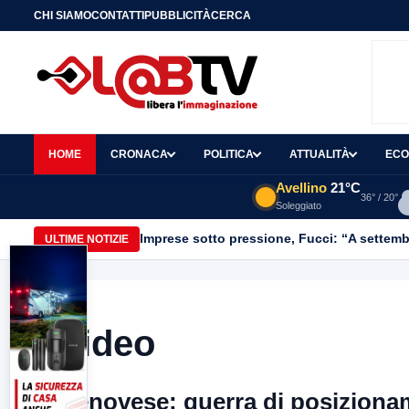
CHI SIAMO
CONTATTI
PUBBLICITÀ
CERCA
HOME
CRONACA
POLITICA
ATTUALITÀ
ECO
Avellino
21°C
36° / 20°
Soleggiato
Imprese sotto pressione, Fucci: “A settemb
ULTIME NOTIZIE
Video
Genovese: guerra di posizioname