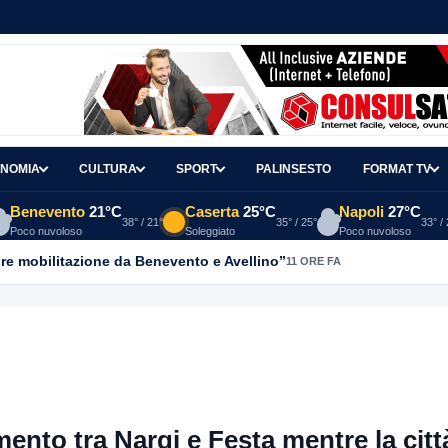
NOMIA
CULTURA
SPORT
PALINSESTO
FORMAT TV
Benevento
21°C
Caserta
25°C
Napoli
27°C
38° / 21°
35° / 25°
33° /
Poco nuvoloso
Soleggiato
Poco nuvoloso
re mobilitazione da Benevento e Avellino”
11 ORE FA
nto tra Nargi e Festa mentre la citt