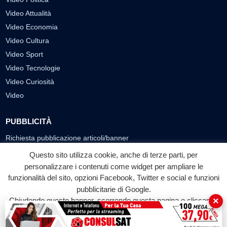
Video Attualità
Video Economia
Video Cultura
Video Sport
Video Tecnologie
Video Curiosità
Video
PUBBLICITÀ
Richiesta pubblicazione articoli/banner
Questo sito utilizza cookie, anche di terze parti, per
SEGUICI SUI SOCIAL
personalizzare i contenuti come widget per ampliare le
funzionalità del sito, opzioni Facebook, Twitter e social e funzioni
f
◎
▶
pubblicitarie di Google.
Facebook
Instagram
YouTube
×
Chiudendo questo banner, scorrendo questa pagina o cliccando
su qualunque suo elemento acconsenti all'uso dei cookie.
© 2026 LABTV - Tutti i diritti riservati