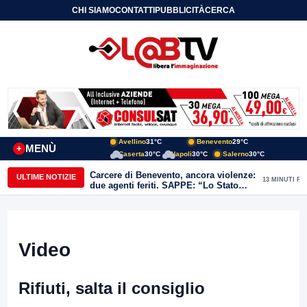
CHI SIAMO
CONTATTI
PUBBLICITÀ
CERCA
Avellino
31°C
Benevento
29°C
MENÙ
+
Caserta
30°C
Napoli
30°C
Salerno
30°C
Carcere di Benevento, ancora violenze:
ULTIME NOTIZIE
13 MINUTI FA
due agenti feriti. SAPPE: “Lo Stato
non può arretrare”
Video
Rifiuti, salta il consiglio