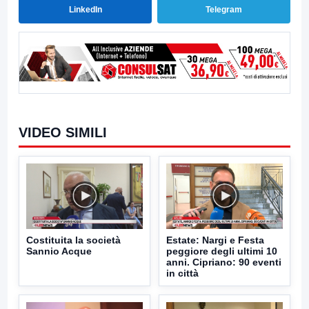
LinkedIn
Telegram
VIDEO SIMILI
Costituita la società
Estate: Nargi e Festa
Sannio Acque
peggiore degli ultimi 10
anni. Cipriano: 90 eventi
in città