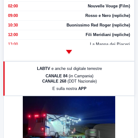
02:00
Nouvelle Vouge (Film)
09:00
Rosso e Nero (repliche)
10:30
Buonissimo Red Roger (repliche)
12:00
Fili Meridiani (repliche)
13:00
La Mappa dei Piaceri
14:00
LabNews
17:00
LabNews (replica)
LABTV
e anche sul digitale terrestre
18:30
Di Faccia e di Profilo (repliche)
CANALE 84
(in Campania)
CANALE 268
(DDT Nazionale)
19:30
LabNews (Diretta)
E sulla nostra
APP
21:00
Free Sport
23:00
LabNews (replica)