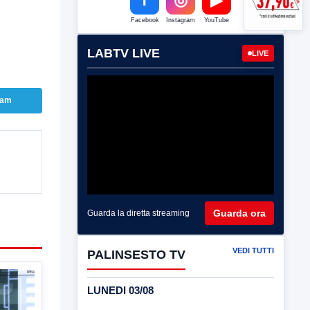
Facebook
Instagram
YouTube
LABTV LIVE
LIVE
ram
Guarda ora
Guarda la diretta streaming
VEDI TUTTI
PALINSESTO TV
LUNEDI 03/08