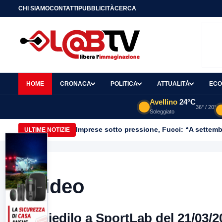
CHI SIAMO
CONTATTI
PUBBLICITÀ
CERCA
HOME
CRONACA
POLITICA
ATTUALITÀ
ECO
Avellino
24°C
36° / 20°
Soleggiato
Imprese sotto pressione, Fucci: “A settemb
ULTIME NOTIZIE
Video
Chiedilo a SportLab del 21/03/2