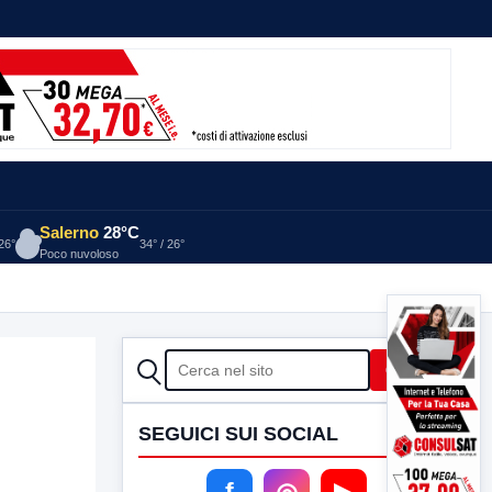
Salerno
28°C
 26°
34° / 26°
Poco nuvoloso
CERCA
Cerca
SEGUICI SUI SOCIAL
f
◎
▶