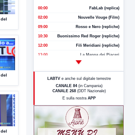
00:00
FabLab (replica)
02:00
Nouvelle Vouge (Film)
 del
09:00
Rosso e Nero (repliche)
10:30
Buonissimo Red Roger (repliche)
12:00
Fili Meridiani (repliche)
13:00
La Mappa dei Piaceri
14:00
LabNews
17:00
LabNews (replica)
 del
LABTV
e anche sul digitale terrestre
18:30
Di Faccia e di Profilo (repliche)
CANALE 84
(in Campania)
CANALE 268
(DDT Nazionale)
19:30
LabNews (Diretta)
E sulla nostra
APP
21:00
Free Sport
23:00
LabNews (replica)
 del