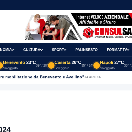
NOMIA
CULTURA
SPORT
PALINSESTO
FORMAT TV
Benevento
23°C
Caserta
26°C
Napoli
27°C
39° / 20°
35° / 24°
33° /
Soleggiato
Soleggiato
Soleggiato
re mobilitazione da Benevento e Avellino”
13 ORE FA
024