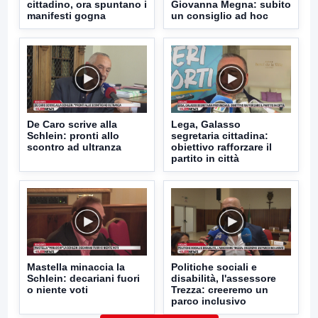
cittadino, ora spuntano i
Giovanna Megna: subito
manifesti gogna
un consiglio ad hoc
De Caro scrive alla
Lega, Galasso
Schlein: pronti allo
segretaria cittadina:
scontro ad ultranza
obiettivo rafforzare il
partito in città
Mastella minaccia la
Politiche sociali e
Schlein: decariani fuori
disabilità, l'assessore
o niente voti
Trezza: creeremo un
parco inclusivo