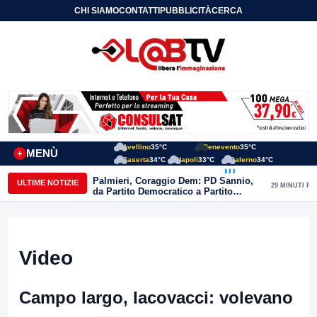
CHI SIAMO
CONTATTI
PUBBLICITÀ
CERCA
Avellino
35°C
Benevento
35°C
MENÙ
+
Caserta
34°C
Napoli
33°C
Salerno
34°C
Palmieri, Coraggio Dem: PD Sannio,
ULTIME NOTIZIE
29 MINUTI FA
da Partito Democratico a Partito
Distrutto ma nessuno si dimette”
Video
Campo largo, Iacovacci: volevano