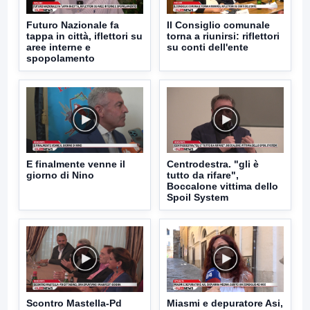
Futuro Nazionale fa
Il Consiglio comunale
tappa in città, iflettori su
torna a riunirsi: riflettori
aree interne e
su conti dell'ente
spopolamento
E finalmente venne il
Centrodestra. "gli è
giorno di Nino
tutto da rifare",
Boccalone vittima dello
Spoil System
Scontro Mastella-Pd
Miasmi e depuratore Asi,