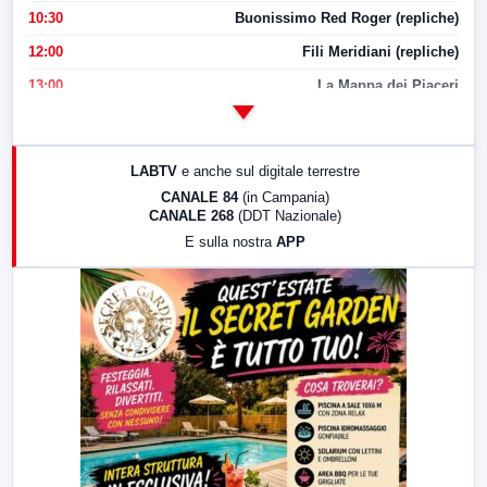
10:30
Buonissimo Red Roger (repliche)
12:00
Fili Meridiani (repliche)
13:00
La Mappa dei Piaceri
14:00
LabNews
17:00
LabNews (replica)
LABTV
e anche sul digitale terrestre
18:30
Di Faccia e di Profilo (repliche)
CANALE 84
(in Campania)
CANALE 268
(DDT Nazionale)
19:30
LabNews (Diretta)
E sulla nostra
APP
21:00
Free Sport
23:00
LabNews (replica)