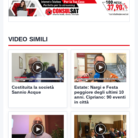
VIDEO SIMILI
Costituita la società
Estate: Nargi e Festa
Sannio Acque
peggiore degli ultimi 10
anni. Cipriano: 90 eventi
in città