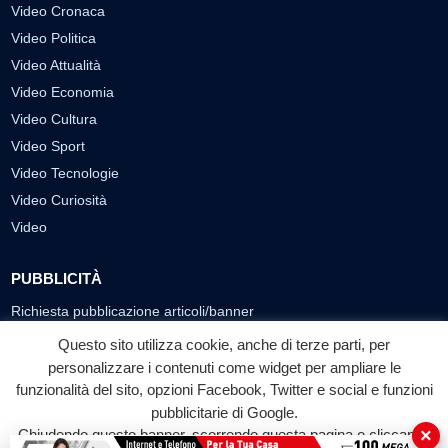
Video Cronaca
Video Politica
Video Attualità
Video Economia
Video Cultura
Video Sport
Video Tecnologie
Video Curiosità
Video
PUBBLICITÀ
Richiesta pubblicazione articoli/banner
Questo sito utilizza cookie, anche di terze parti, per
SEGUICI SUI SOCIAL
personalizzare i contenuti come widget per ampliare le
funzionalità del sito, opzioni Facebook, Twitter e social e funzioni
f
◎
▶
pubblicitarie di Google.
Facebook
Instagram
YouTube
×
Chiudendo questo banner, scorrendo questa pagina o cliccando