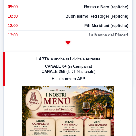
09:00
Rosso e Nero (repliche)
10:30
Buonissimo Red Roger (repliche)
12:00
Fili Meridiani (repliche)
13:00
La Mappa dei Piaceri
14:00
LabNews
17:00
LabNews (replica)
LABTV
e anche sul digitale terrestre
18:30
Di Faccia e di Profilo (repliche)
CANALE 84
(in Campania)
CANALE 268
(DDT Nazionale)
19:30
LabNews (Diretta)
E sulla nostra
APP
21:00
Free Sport
23:00
LabNews (replica)