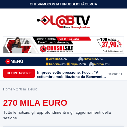
CHI SIAMO
CONTATTI
PUBBLICITÀ
CERCA
Avellino
21°C
Benevento
22°C
MENÙ
+
Caserta
25°C
Napoli
27°C
Salerno
27°C
Imprese sotto pressione, Fucci: “A
ULTIME NOTIZIE
10 ORE FA
settembre mobilitazione da Benevento
e Avellino”
Home
> 270 mila euro
270 MILA EURO
Tutte le notizie, gli approfondimenti e gli aggiornamenti della
sezione.