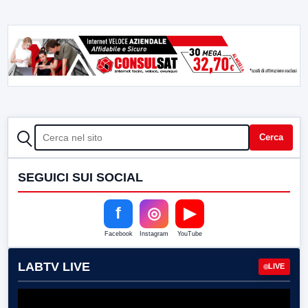
CERCA
Cerca
SEGUICI SUI SOCIAL
f
◎
▶
Facebook
Instagram
YouTube
LABTV LIVE
LIVE