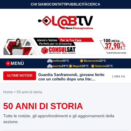
CHI SIAMO
CONTATTI
PUBBLICITÀ
CERCA
Avellino
30°C
Benevento
32°C
MENÙ
+
Caserta
29°C
Napoli
30°C
Salerno
32°C
Guardia Sanframondi, giovane ferito
ULTIME NOTIZIE
1 ORA FA
con un coltello dopo una lite:
individuato il presunto autore
Home
> 50 anni di storia
50 ANNI DI STORIA
Tutte le notizie, gli approfondimenti e gli aggiornamenti della
sezione.