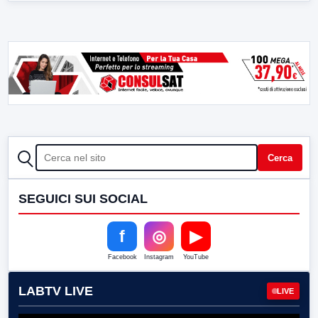
CERCA
Cerca
SEGUICI SUI SOCIAL
f
◎
▶
Facebook
Instagram
YouTube
LABTV LIVE
LIVE