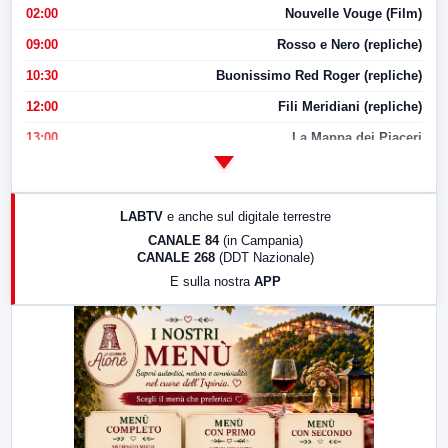
02:00
Nouvelle Vouge (Film)
09:00
Rosso e Nero (repliche)
10:30
Buonissimo Red Roger (repliche)
12:00
Fili Meridiani (repliche)
13:00
La Mappa dei Piaceri
14:00
LabNews
17:00
LabNews (replica)
LABTV
e anche sul digitale terrestre
18:30
Di Faccia e di Profilo (repliche)
CANALE 84
(in Campania)
CANALE 268
(DDT Nazionale)
19:30
LabNews (Diretta)
E sulla nostra
APP
21:00
Free Sport
23:00
LabNews (replica)