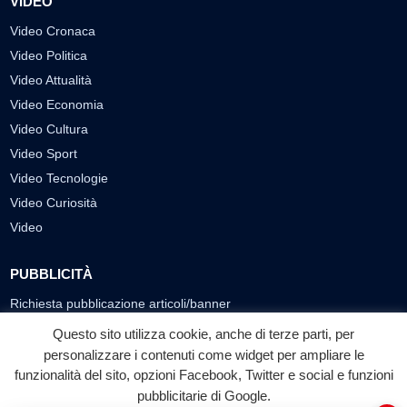
VIDEO
Video Cronaca
Video Politica
Video Attualità
Video Economia
Video Cultura
Video Sport
Video Tecnologie
Video Curiosità
Video
PUBBLICITÀ
Richiesta pubblicazione articoli/banner
Questo sito utilizza cookie, anche di terze parti, per
SEGUICI SUI SOCIAL
personalizzare i contenuti come widget per ampliare le
f
◎
▶
funzionalità del sito, opzioni Facebook, Twitter e social e funzioni
pubblicitarie di Google.
Facebook
Instagram
YouTube