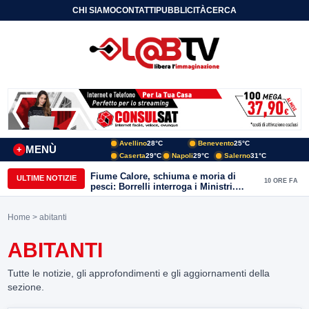
CHI SIAMO
CONTATTI
PUBBLICITÀ
CERCA
Avellino
28°C
Benevento
25°C
MENÙ
+
Caserta
29°C
Napoli
29°C
Salerno
31°C
Fiume Calore, schiuma e moria di
ULTIME NOTIZIE
10 ORE FA
pesci: Borrelli interroga i Ministri.
“Benevento paga l’assenza del
depuratore
Home
> abitanti
ABITANTI
Tutte le notizie, gli approfondimenti e gli aggiornamenti della
sezione.