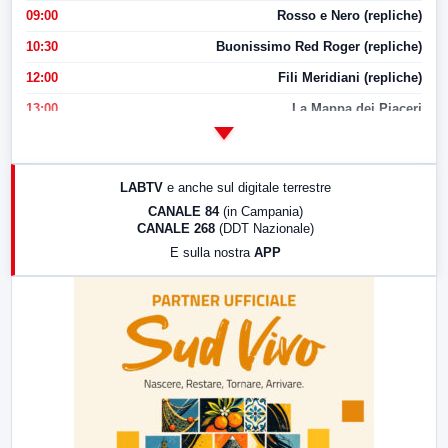
09:00
Rosso e Nero (repliche)
10:30
Buonissimo Red Roger (repliche)
12:00
Fili Meridiani (repliche)
13:00
La Mappa dei Piaceri
14:00
LabNews
17:00
LabNews (replica)
LABTV
e anche sul digitale terrestre
18:30
Di Faccia e di Profilo (repliche)
CANALE 84
(in Campania)
CANALE 268
(DDT Nazionale)
19:30
LabNews (Diretta)
E sulla nostra
APP
21:00
Free Sport
23:00
LabNews (replica)