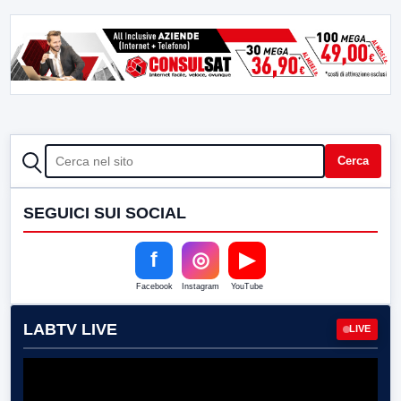
CERCA
Cerca
SEGUICI SUI SOCIAL
f
◎
▶
Facebook
Instagram
YouTube
LABTV LIVE
LIVE