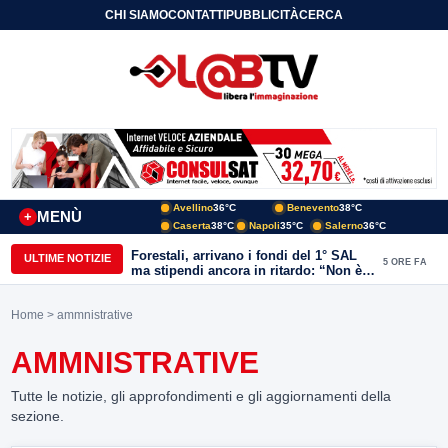
CHI SIAMO
CONTATTI
PUBBLICITÀ
CERCA
Avellino
36°C
Benevento
38°C
MENÙ
+
Caserta
38°C
Napoli
35°C
Salerno
36°C
Forestali, arrivano i fondi del 1° SAL
ULTIME NOTIZIE
5 ORE FA
ma stipendi ancora in ritardo: “Non è
più sostenibile”
Home
> ammnistrative
AMMNISTRATIVE
Tutte le notizie, gli approfondimenti e gli aggiornamenti della
sezione.