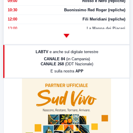
09:00
Rosso e Nero (repliche)
10:30
Buonissimo Red Roger (repliche)
12:00
Fili Meridiani (repliche)
13:00
La Mappa dei Piaceri
14:00
LabNews
17:00
LabNews (replica)
LABTV
e anche sul digitale terrestre
18:30
Di Faccia e di Profilo (repliche)
CANALE 84
(in Campania)
CANALE 268
(DDT Nazionale)
19:30
LabNews (Diretta)
E sulla nostra
APP
21:00
Free Sport
23:00
LabNews (replica)