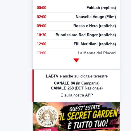
00:00
FabLab (replica)
02:00
Nouvelle Vouge (Film)
09:00
Rosso e Nero (repliche)
10:30
Buonissimo Red Roger (repliche)
12:00
Fili Meridiani (repliche)
13:00
La Mappa dei Piaceri
14:00
LabNews
17:00
LabNews (replica)
LABTV
e anche sul digitale terrestre
18:30
Di Faccia e di Profilo (repliche)
CANALE 84
(in Campania)
CANALE 268
(DDT Nazionale)
19:30
LabNews (Diretta)
E sulla nostra
APP
21:00
Free Sport
23:00
LabNews (replica)