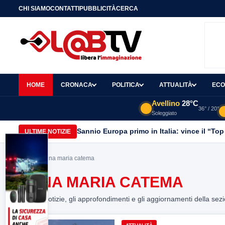
CHI SIAMO
CONTATTI
PUBBLICITÀ
CERCA
HOME
CRONACA
POLITICA
ATTUALITÀ
ECO
Avellino
28°C
36° / 20°
Soleggiato
Sannio Europa primo in Italia: vince il “Top
ULTIME NOTIZIE
Home
> anna maria catema
ANNA MARIA CATEMA
Tutte le notizie, gli approfondimenti e gli aggiornamenti della sez