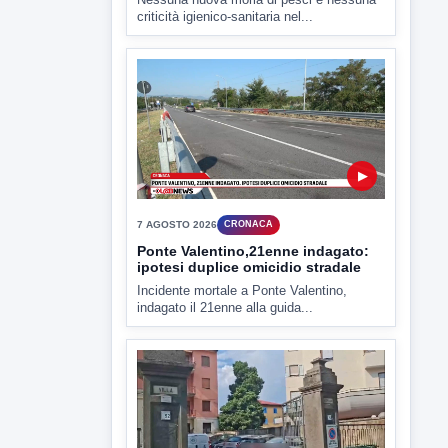
Miasmi e Calore, l'ASL parla
attraverso il Comune
Nessuna nuova moria di pesci e nessuna
criticità igienico-sanitaria nel...
▶
7 AGOSTO 2026
CRONACA
Ponte Valentino,21enne indagato:
ipotesi duplice omicidio stradale
Incidente mortale a Ponte Valentino,
indagato il 21enne alla guida...