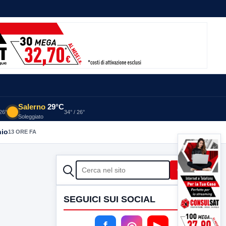
Salerno
29°C
 26°
34° / 26°
Soleggiato
nio
13 ORE FA
CERCA
Cerca
SEGUICI SUI SOCIAL
f
◎
▶