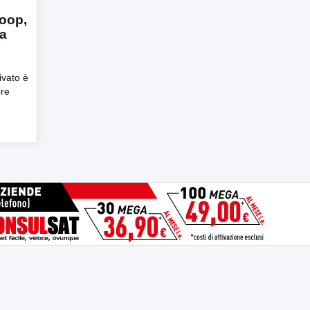
coop,
ta
ivato è
re