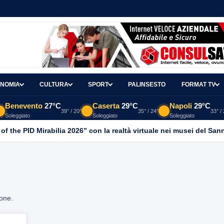
NOMIA
CULTURA
SPORT
PALINSESTO
FORMAT TV
Benevento
27°C
Caserta
29°C
Napoli
29°C
39° / 20°
35° / 24°
33° /
Soleggiato
Soleggiato
Soleggiato
 of the PID Mirabilia 2026” con la realtà virtuale nei musei del San
ione.