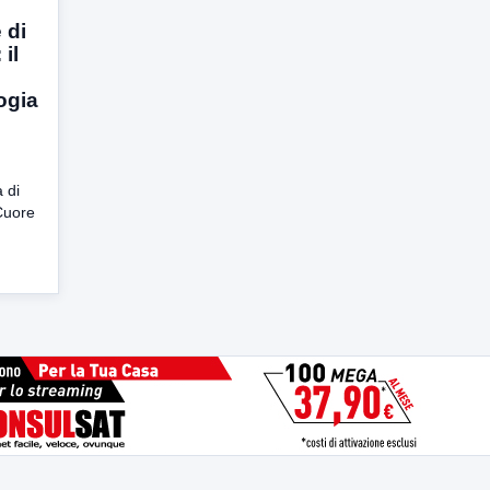
 di
il
ogia
 di
Cuore