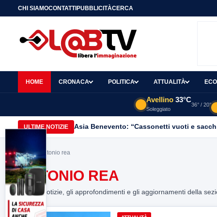
CHI SIAMO
CONTATTI
PUBBLICITÀ
CERCA
HOME
CRONACA
POLITICA
ATTUALITÀ
ECO
Avellino
33°C
36° / 20°
Soleggiato
Asia Benevento: “Cassonetti vuoti e sacchi
ULTIME NOTIZIE
Home
> antonio rea
ANTONIO REA
Tutte le notizie, gli approfondimenti e gli aggiornamenti della sez