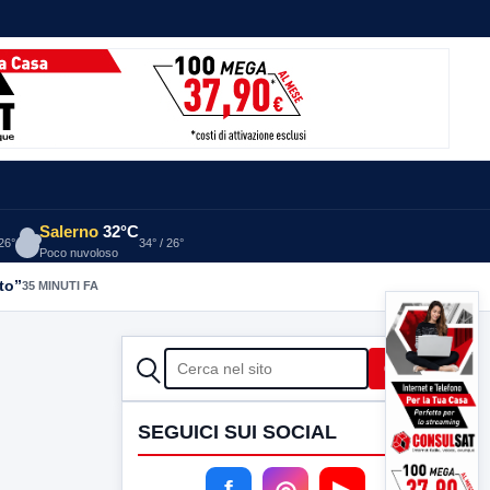
Salerno
32°C
 26°
34° / 26°
Poco nuvoloso
to”
35 MINUTI FA
CERCA
Cerca
SEGUICI SUI SOCIAL
f
◎
▶