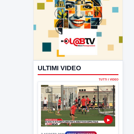
ULTIMI VIDEO
TUTTI I VIDEO
▶
7 AGOSTO 2026
SPORT BENEVENTO
Benevento Calcio: Le scelte di
Floro Flores per il debutto di Coppa
Italia
Il Benevento è pronto al debutto di Coppa
Italia. Scelte...