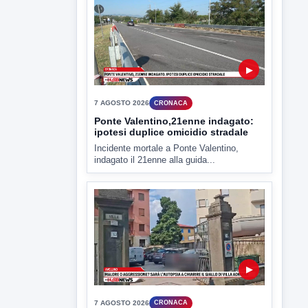
7 AGOSTO 2026
CRONACA
Ponte Valentino,21enne indagato:
ipotesi duplice omicidio stradale
Incidente mortale a Ponte Valentino,
indagato il 21enne alla guida...
▶
7 AGOSTO 2026
CRONACA
Malore o aggressione? Sarà
l'autopsia a chiarire il giallo di Villa
Adriana
Sarà affidato con ogni probabilità all'inizio
della prossima settimana l'incarico...