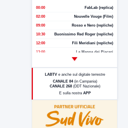
00:00
FabLab (replica)
02:00
Nouvelle Vouge (Film)
09:00
Rosso e Nero (repliche)
10:30
Buonissimo Red Roger (repliche)
12:00
Fili Meridiani (repliche)
13:00
La Mappa dei Piaceri
14:00
LabNews
17:00
LabNews (replica)
LABTV
e anche sul digitale terrestre
18:30
Di Faccia e di Profilo (repliche)
CANALE 84
(in Campania)
CANALE 268
(DDT Nazionale)
19:30
LabNews (Diretta)
E sulla nostra
APP
21:00
Free Sport
23:00
LabNews (replica)