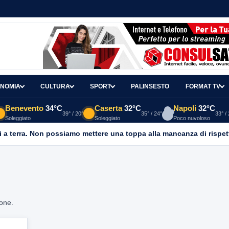
NOMIA
CULTURA
SPORT
PALINSESTO
FORMAT TV
Benevento
34°C
Caserta
32°C
Napoli
32°C
39° / 20°
35° / 24°
33° /
Soleggiato
Soleggiato
Poco nuvoloso
 a terra. Non possiamo mettere una toppa alla mancanza di rispet
ione.