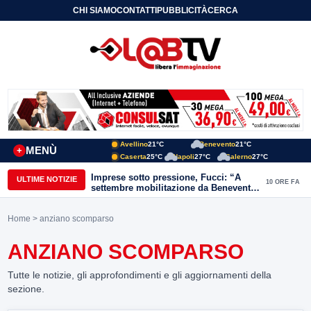
CHI SIAMO
CONTATTI
PUBBLICITÀ
CERCA
Avellino
21°C
Benevento
21°C
MENÙ
+
Caserta
25°C
Napoli
27°C
Salerno
27°C
Imprese sotto pressione, Fucci: “A
ULTIME NOTIZIE
10 ORE FA
settembre mobilitazione da Benevento
e Avellino”
Home
> anziano scomparso
ANZIANO SCOMPARSO
Tutte le notizie, gli approfondimenti e gli aggiornamenti della
sezione.