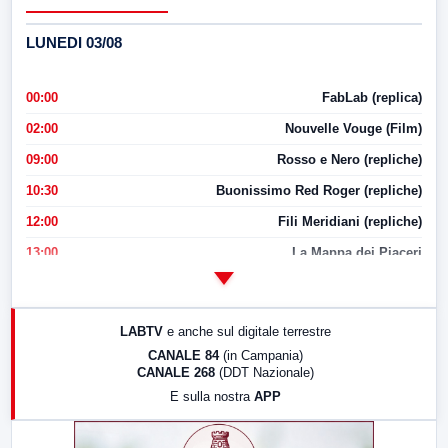
LUNEDI 03/08
00:00
FabLab (replica)
02:00
Nouvelle Vouge (Film)
09:00
Rosso e Nero (repliche)
10:30
Buonissimo Red Roger (repliche)
12:00
Fili Meridiani (repliche)
13:00
La Mappa dei Piaceri
14:00
LabNews
17:00
LabNews (replica)
LABTV
e anche sul digitale terrestre
18:30
Di Faccia e di Profilo (repliche)
CANALE 84
(in Campania)
CANALE 268
(DDT Nazionale)
19:30
LabNews (Diretta)
E sulla nostra
APP
21:00
Free Sport
23:00
LabNews (replica)