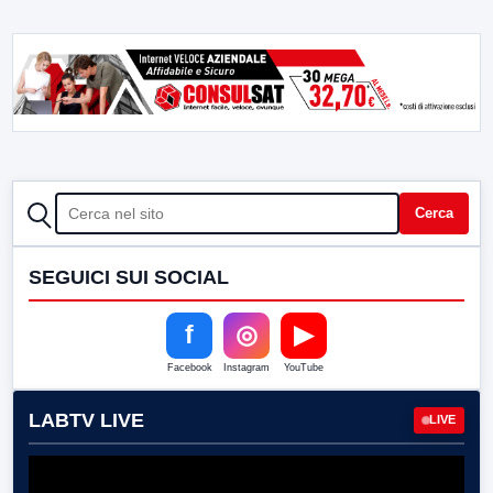
CERCA
Cerca
SEGUICI SUI SOCIAL
f
◎
▶
Facebook
Instagram
YouTube
LABTV LIVE
LIVE