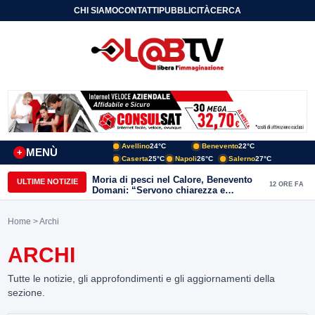
CHI SIAMO
CONTATTI
PUBBLICITÀ
CERCA
Avellino
24°C
Benevento
22°C
MENÙ
+
Caserta
25°C
Napoli
26°C
Salerno
27°C
Moria di pesci nel Calore, Benevento
ULTIME NOTIZIE
12 ORE FA
Domani: “Servono chiarezza e
approfondimenti sulla gestione
ambientale”
Home
> Archi
ARCHI
Tutte le notizie, gli approfondimenti e gli aggiornamenti della
sezione.