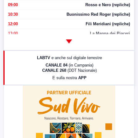
09:00
Rosso e Nero (repliche)
10:30
Buonissimo Red Roger (repliche)
12:00
Fili Meridiani (repliche)
13:00
La Mappa dei Piaceri
14:00
LabNews
17:00
LabNews (replica)
LABTV
e anche sul digitale terrestre
18:30
Di Faccia e di Profilo (repliche)
CANALE 84
(in Campania)
CANALE 268
(DDT Nazionale)
19:30
LabNews (Diretta)
E sulla nostra
APP
21:00
Free Sport
23:00
LabNews (replica)