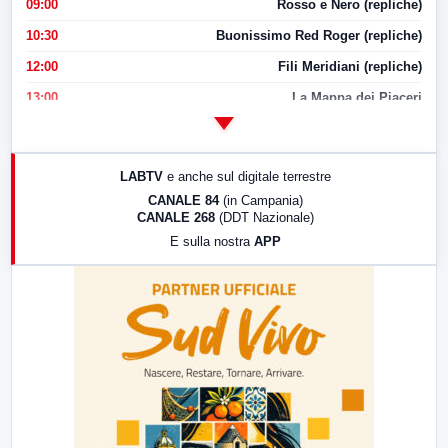
09:00
Rosso e Nero (repliche)
10:30
Buonissimo Red Roger (repliche)
12:00
Fili Meridiani (repliche)
13:00
La Mappa dei Piaceri
14:00
LabNews
17:00
LabNews (replica)
LABTV
e anche sul digitale terrestre
18:30
Di Faccia e di Profilo (repliche)
CANALE 84
(in Campania)
CANALE 268
(DDT Nazionale)
19:30
LabNews (Diretta)
E sulla nostra
APP
21:00
Free Sport
23:00
LabNews (replica)