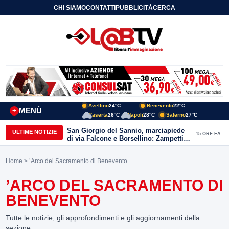
CHI SIAMO
CONTATTI
PUBBLICITÀ
CERCA
Avellino
24°C
Benevento
22°C
MENÙ
+
Caserta
26°C
Napoli
28°C
Salerno
27°C
San Giorgio del Sannio, marciapiede
ULTIME NOTIZIE
15 ORE FA
di via Falcone e Borsellino: Zampetti e
Lombardi replicano alle polemiche
Home
> ’Arco del Sacramento di Benevento
’ARCO DEL SACRAMENTO DI
BENEVENTO
Tutte le notizie, gli approfondimenti e gli aggiornamenti della
sezione.