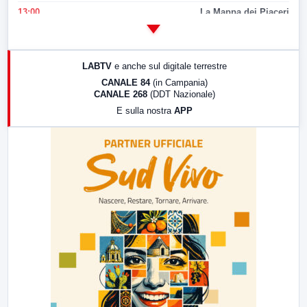
13:00
La Mappa dei Piaceri
14:00
LabNews
17:00
LabNews (replica)
LABTV
e anche sul digitale terrestre
18:30
Di Faccia e di Profilo (repliche)
CANALE 84
(in Campania)
CANALE 268
(DDT Nazionale)
19:30
LabNews (Diretta)
E sulla nostra
APP
21:00
Free Sport
23:00
LabNews (replica)