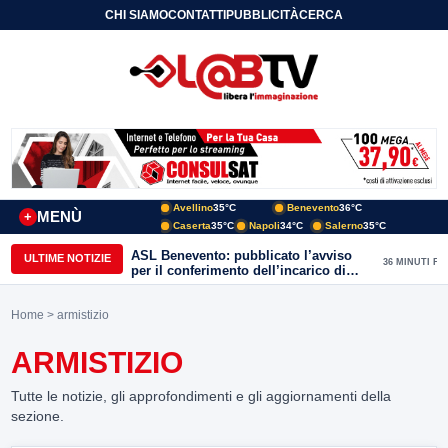
CHI SIAMO
CONTATTI
PUBBLICITÀ
CERCA
Avellino
35°C
Benevento
36°C
MENÙ
+
Caserta
35°C
Napoli
34°C
Salerno
35°C
ASL Benevento: pubblicato l’avviso
ULTIME NOTIZIE
36 MINUTI FA
per il conferimento dell’incarico di
Direttore della Unità Operativa
Complessa Cure Primarie
Home
> armistizio
ARMISTIZIO
Tutte le notizie, gli approfondimenti e gli aggiornamenti della
sezione.