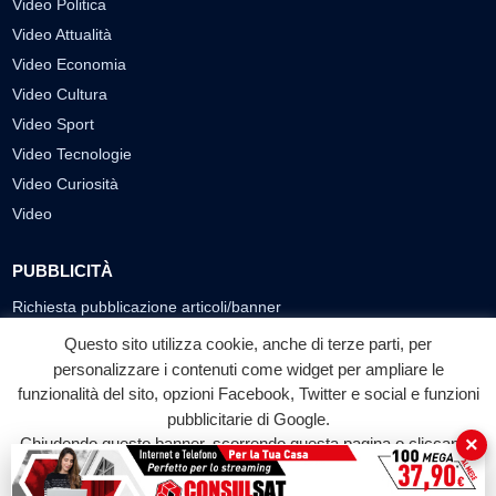
Video Politica
Video Attualità
Video Economia
Video Cultura
Video Sport
Video Tecnologie
Video Curiosità
Video
PUBBLICITÀ
Richiesta pubblicazione articoli/banner
Questo sito utilizza cookie, anche di terze parti, per
SEGUICI SUI SOCIAL
personalizzare i contenuti come widget per ampliare le
funzionalità del sito, opzioni Facebook, Twitter e social e funzioni
f
◎
▶
pubblicitarie di Google.
Facebook
Instagram
YouTube
×
Chiudendo questo banner, scorrendo questa pagina o cliccando
su qualunque suo elemento acconsenti all'uso dei cookie.