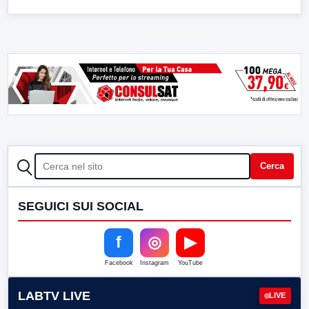
CERCA
Cerca
SEGUICI SUI SOCIAL
f
◎
▶
Facebook
Instagram
YouTube
LABTV LIVE
LIVE