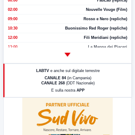
00:00
FabLab (replica)
02:00
Nouvelle Vouge (Film)
09:00
Rosso e Nero (repliche)
10:30
Buonissimo Red Roger (repliche)
12:00
Fili Meridiani (repliche)
13:00
La Mappa dei Piaceri
14:00
LabNews
17:00
LabNews (replica)
LABTV
e anche sul digitale terrestre
18:30
Di Faccia e di Profilo (repliche)
CANALE 84
(in Campania)
CANALE 268
(DDT Nazionale)
19:30
LabNews (Diretta)
E sulla nostra
APP
21:00
Free Sport
23:00
LabNews (replica)