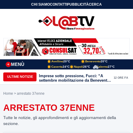
CHI SIAMO
CONTATTI
PUBBLICITÀ
CERCA
Avellino
20°C
Benevento
20°C
MENÙ
+
Caserta
24°C
Napoli
26°C
Salerno
27°C
Imprese sotto pressione, Fucci: “A
ULTIME NOTIZIE
12 ORE FA
settembre mobilitazione da Benevento
e Avellino”
Home
> arrestato 37enne
ARRESTATO 37ENNE
Tutte le notizie, gli approfondimenti e gli aggiornamenti della
sezione.