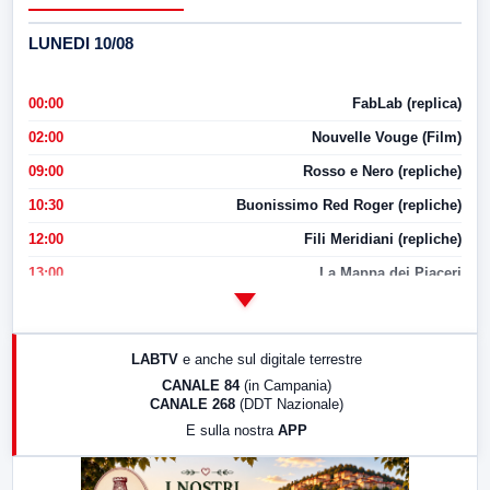
LUNEDI 10/08
00:00
FabLab (replica)
02:00
Nouvelle Vouge (Film)
09:00
Rosso e Nero (repliche)
10:30
Buonissimo Red Roger (repliche)
12:00
Fili Meridiani (repliche)
13:00
La Mappa dei Piaceri
14:00
LabNews
17:00
LabNews (replica)
LABTV
e anche sul digitale terrestre
18:30
Di Faccia e di Profilo (repliche)
CANALE 84
(in Campania)
CANALE 268
(DDT Nazionale)
19:30
LabNews (Diretta)
E sulla nostra
APP
21:00
Free Sport
23:00
LabNews (replica)