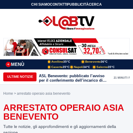
CHI SIAMO
CONTATTI
PUBBLICITÀ
CERCA
Avellino
35°C
Benevento
36°C
MENÙ
+
Caserta
35°C
Napoli
34°C
Salerno
35°C
ASL Benevento: pubblicato l’avviso
ULTIME NOTIZIE
21 MINUTI FA
per il conferimento dell’incarico di
Direttore della Unità Operativa
Complessa Cure Primarie
Home
> arrestato operaio asia benevento
ARRESTATO OPERAIO ASIA
BENEVENTO
Tutte le notizie, gli approfondimenti e gli aggiornamenti della
sezione.