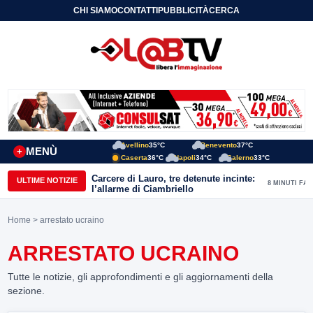
CHI SIAMO
CONTATTI
PUBBLICITÀ
CERCA
Avellino
35°C
Benevento
37°C
MENÙ
+
Caserta
36°C
Napoli
34°C
Salerno
33°C
Carcere di Lauro, tre detenute incinte:
ULTIME NOTIZIE
8 MINUTI FA
l’allarme di Ciambriello
Home
> arrestato ucraino
ARRESTATO UCRAINO
Tutte le notizie, gli approfondimenti e gli aggiornamenti della
sezione.