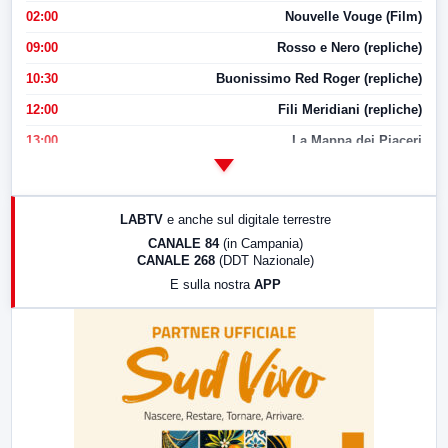
02:00
Nouvelle Vouge (Film)
09:00
Rosso e Nero (repliche)
10:30
Buonissimo Red Roger (repliche)
12:00
Fili Meridiani (repliche)
13:00
La Mappa dei Piaceri
14:00
LabNews
17:00
LabNews (replica)
LABTV
e anche sul digitale terrestre
18:30
Di Faccia e di Profilo (repliche)
CANALE 84
(in Campania)
CANALE 268
(DDT Nazionale)
19:30
LabNews (Diretta)
E sulla nostra
APP
21:00
Free Sport
23:00
LabNews (replica)