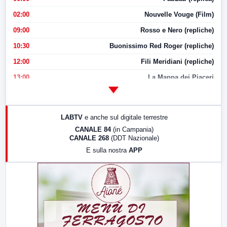
02:00
Nouvelle Vouge (Film)
09:00
Rosso e Nero (repliche)
10:30
Buonissimo Red Roger (repliche)
12:00
Fili Meridiani (repliche)
13:00
La Mappa dei Piaceri
14:00
LabNews
17:00
LabNews (replica)
LABTV
e anche sul digitale terrestre
18:30
Di Faccia e di Profilo (repliche)
CANALE 84
(in Campania)
CANALE 268
(DDT Nazionale)
19:30
LabNews (Diretta)
E sulla nostra
APP
21:00
Free Sport
23:00
LabNews (replica)