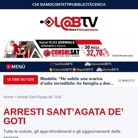
CHI SIAMO
CONTATTI
PUBBLICITÀ
CERCA
Avellino
34°C
Benevento
35°C
MENÙ
+
Caserta
34°C
Napoli
33°C
Salerno
34°C
Mastella: “Ho subito una scarica
ULTIME NOTIZIE
11 MINUTI FA
d’odio incredibile: ho famiglia a due
passi dal Calore”
Home
> Arresti Sant’Agata de’ Goti
ARRESTI SANT’AGATA DE’
GOTI
Tutte le notizie, gli approfondimenti e gli aggiornamenti della
sezione.