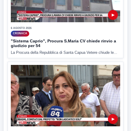
▶
6 AGOSTO 2026
CRONACA
"Sistema Caprio", Procura S.Maria CV chiede rinvio a
giudizio per 54
La Procura della Repubblica di Santa Capua Vetere chiude le...
▶