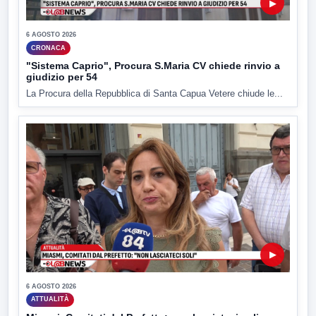
▶
6 AGOSTO 2026
CRONACA
"Sistema Caprio", Procura S.Maria CV chiede rinvio a
giudizio per 54
La Procura della Repubblica di Santa Capua Vetere chiude le...
▶
6 AGOSTO 2026
ATTUALITÀ