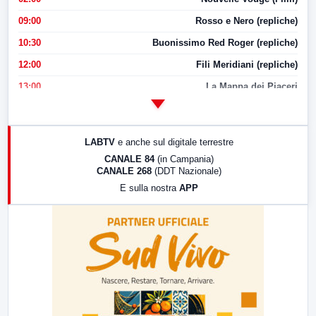
09:00
Rosso e Nero (repliche)
10:30
Buonissimo Red Roger (repliche)
12:00
Fili Meridiani (repliche)
13:00
La Mappa dei Piaceri
14:00
LabNews
17:00
LabNews (replica)
LABTV
e anche sul digitale terrestre
18:30
Di Faccia e di Profilo (repliche)
CANALE 84
(in Campania)
CANALE 268
(DDT Nazionale)
19:30
LabNews (Diretta)
E sulla nostra
APP
21:00
Free Sport
23:00
LabNews (replica)