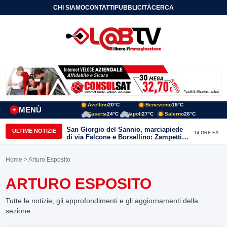
CHI SIAMO
CONTATTI
PUBBLICITÀ
CERCA
Avellino
20°C
Benevento
19°C
MENÙ
+
Caserta
24°C
Napoli
27°C
Salerno
26°C
San Giorgio del Sannio, marciapiede
ULTIME NOTIZIE
14 ORE FA
di via Falcone e Borsellino: Zampetti e
Lombardi replicano alle polemiche
Home
> Arturo Esposito
ARTURO ESPOSITO
Tutte le notizie, gli approfondimenti e gli aggiornamenti della
sezione.