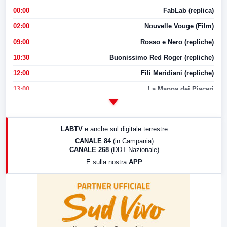
00:00
FabLab (replica)
02:00
Nouvelle Vouge (Film)
09:00
Rosso e Nero (repliche)
10:30
Buonissimo Red Roger (repliche)
12:00
Fili Meridiani (repliche)
13:00
La Mappa dei Piaceri
14:00
LabNews
17:00
LabNews (replica)
LABTV
e anche sul digitale terrestre
18:30
Di Faccia e di Profilo (repliche)
CANALE 84
(in Campania)
CANALE 268
(DDT Nazionale)
19:30
LabNews (Diretta)
E sulla nostra
APP
21:00
Free Sport
23:00
LabNews (replica)