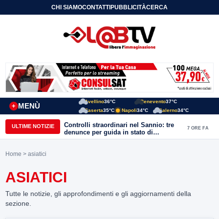
CHI SIAMO
CONTATTI
PUBBLICITÀ
CERCA
Avellino
36°C
Benevento
37°C
MENÙ
+
Caserta
35°C
Napoli
34°C
Salerno
34°C
Controlli straordinari nel Sannio: tre
ULTIME NOTIZIE
7 ORE FA
denunce per guida in stato di
ebbrezza, un arresto e 1.500 kg di
conserve sequestrate
Home
> asiatici
ASIATICI
Tutte le notizie, gli approfondimenti e gli aggiornamenti della
sezione.