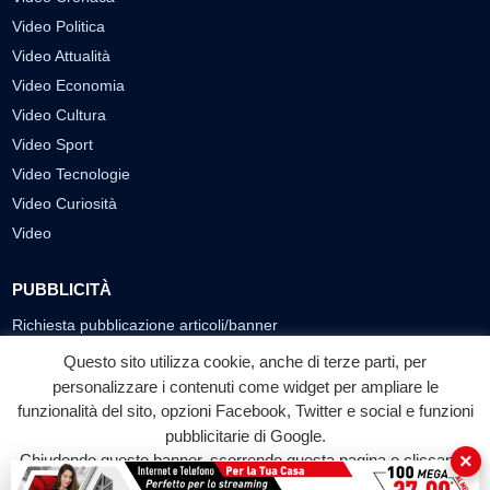
Video Politica
Video Attualità
Video Economia
Video Cultura
Video Sport
Video Tecnologie
Video Curiosità
Video
PUBBLICITÀ
Richiesta pubblicazione articoli/banner
Questo sito utilizza cookie, anche di terze parti, per
SEGUICI SUI SOCIAL
personalizzare i contenuti come widget per ampliare le
f
◎
▶
funzionalità del sito, opzioni Facebook, Twitter e social e funzioni
pubblicitarie di Google.
Facebook
Instagram
YouTube
×
Chiudendo questo banner, scorrendo questa pagina o cliccando
su qualunque suo elemento acconsenti all'uso dei cookie.