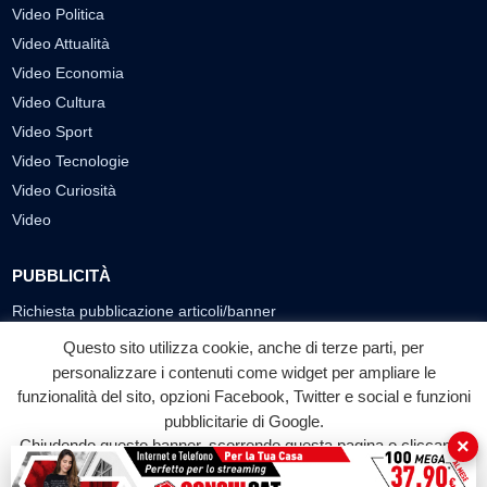
Video Politica
Video Attualità
Video Economia
Video Cultura
Video Sport
Video Tecnologie
Video Curiosità
Video
PUBBLICITÀ
Richiesta pubblicazione articoli/banner
Questo sito utilizza cookie, anche di terze parti, per
SEGUICI SUI SOCIAL
personalizzare i contenuti come widget per ampliare le
funzionalità del sito, opzioni Facebook, Twitter e social e funzioni
f
◎
▶
pubblicitarie di Google.
Facebook
Instagram
YouTube
×
Chiudendo questo banner, scorrendo questa pagina o cliccando
su qualunque suo elemento acconsenti all'uso dei cookie.