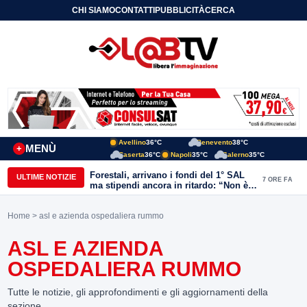
CHI SIAMO
CONTATTI
PUBBLICITÀ
CERCA
Avellino
36°C
Benevento
38°C
MENÙ
+
Caserta
36°C
Napoli
35°C
Salerno
35°C
Forestali, arrivano i fondi del 1° SAL
ULTIME NOTIZIE
7 ORE FA
ma stipendi ancora in ritardo: “Non è
più sostenibile”
Home
> asl e azienda ospedaliera rummo
ASL E AZIENDA
OSPEDALIERA RUMMO
Tutte le notizie, gli approfondimenti e gli aggiornamenti della
sezione.