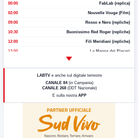
00:00
FabLab (replica)
02:00
Nouvelle Vouge (Film)
09:00
Rosso e Nero (repliche)
10:30
Buonissimo Red Roger (repliche)
12:00
Fili Meridiani (repliche)
13:00
La Mappa dei Piaceri
14:00
LabNews
17:00
LabNews (replica)
LABTV
e anche sul digitale terrestre
18:30
Di Faccia e di Profilo (repliche)
CANALE 84
(in Campania)
CANALE 268
(DDT Nazionale)
19:30
LabNews (Diretta)
E sulla nostra
APP
21:00
Free Sport
23:00
LabNews (replica)