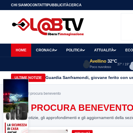
CHI SIAMO
CONTATTI
PUBBLICITÀ
CERCA
HOME
CRONACA
POLITICA
ATTUALITÀ
ECO
Avellino
32°C
37° / 19°
Poco nuvoloso
Guardia Sanframondi, giovane ferito con un 
ULTIME NOTIZIE
Home
> asl procura benevento
ASL PROCURA BENEVENT
Tutte le notizie, gli approfondimenti e gli aggiornamenti della sez