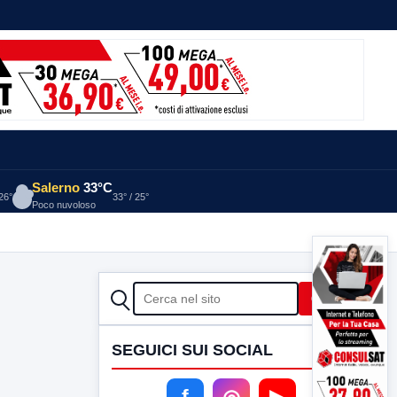
Salerno
33°C
 26°
33° / 25°
Poco nuvoloso
CERCA
Cerca
SEGUICI SUI SOCIAL
f
◎
▶