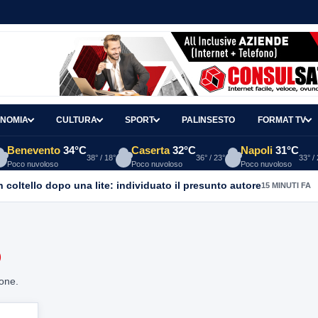
NOMIA
CULTURA
SPORT
PALINSESTO
FORMAT TV
Benevento
34°C
Caserta
32°C
Napoli
31°C
38° / 18°
36° / 23°
33° /
Poco nuvoloso
Poco nuvoloso
Poco nuvoloso
coltello dopo una lite: individuato il presunto autore
15 MINUTI FA
O
ione.