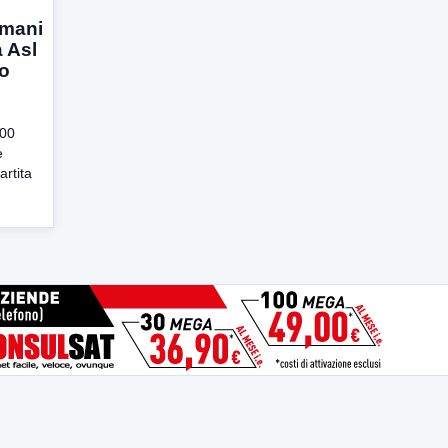
omani
a Asl
to
:00
e
artita