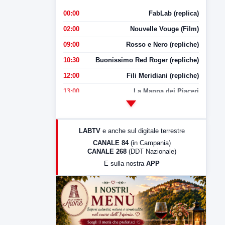
00:00
FabLab (replica)
02:00
Nouvelle Vouge (Film)
09:00
Rosso e Nero (repliche)
10:30
Buonissimo Red Roger (repliche)
12:00
Fili Meridiani (repliche)
13:00
La Mappa dei Piaceri
14:00
LabNews
17:00
LabNews (replica)
LABTV
e anche sul digitale terrestre
18:30
Di Faccia e di Profilo (repliche)
CANALE 84
(in Campania)
CANALE 268
(DDT Nazionale)
19:30
LabNews (Diretta)
E sulla nostra
APP
21:00
Free Sport
23:00
LabNews (replica)