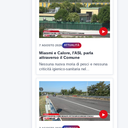
Il Benevento è pronto al debutto di Coppa
Italia. Scelte...
▶
7 AGOSTO 2026
ATTUALITÀ
Miasmi e Calore, l'ASL parla
attraverso il Comune
Nessuna nuova moria di pesci e nessuna
criticità igienico-sanitaria nel...