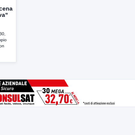
scena
va”
30,
ppio
con