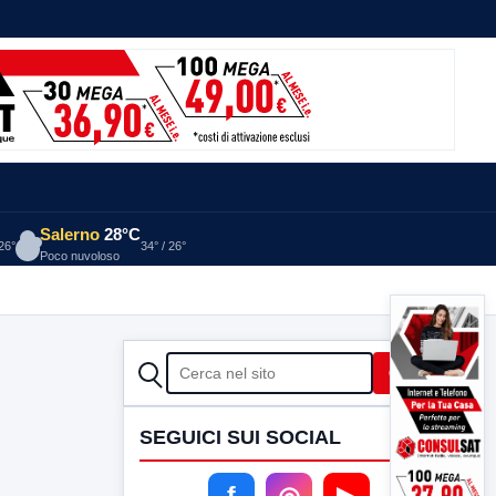
Salerno
28°C
 26°
34° / 26°
Poco nuvoloso
CERCA
Cerca
SEGUICI SUI SOCIAL
f
◎
▶