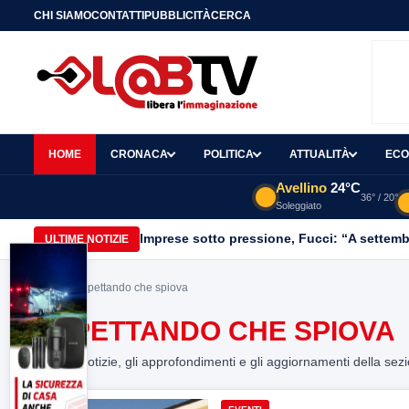
CHI SIAMO
CONTATTI
PUBBLICITÀ
CERCA
HOME
CRONACA
POLITICA
ATTUALITÀ
ECO
Avellino
24°C
36° / 20°
Soleggiato
Imprese sotto pressione, Fucci: “A settemb
ULTIME NOTIZIE
Home
> aspettando che spiova
ASPETTANDO CHE SPIOVA
Tutte le notizie, gli approfondimenti e gli aggiornamenti della sez