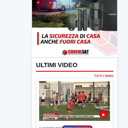
ULTIMI VIDEO
TUTTI I VIDEO
▶
7 AGOSTO 2026
SPORT BENEVENTO
Benevento Calcio: Le scelte di
Floro Flores per il debutto di Coppa
Italia