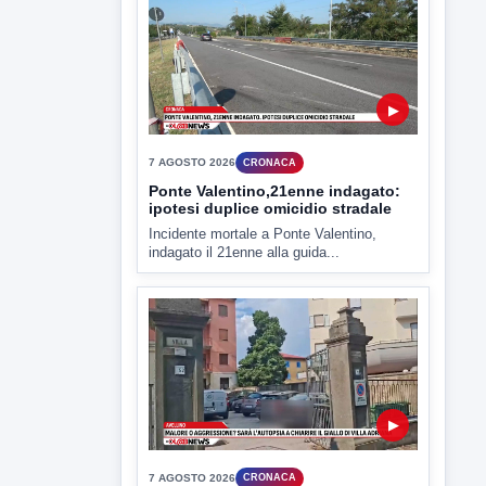
▶
7 AGOSTO 2026
CRONACA
Ponte Valentino,21enne indagato:
ipotesi duplice omicidio stradale
Incidente mortale a Ponte Valentino,
indagato il 21enne alla guida...
▶
7 AGOSTO 2026
CRONACA
Malore o aggressione? Sarà
l'autopsia a chiarire il giallo di Villa
Adriana
Sarà affidato con ogni probabilità all'inizio