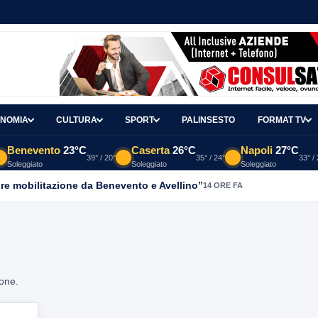
NOMIA
CULTURA
SPORT
PALINSESTO
FORMAT TV
Benevento
23°C
Caserta
26°C
Napoli
27°C
39° / 20°
35° / 24°
33° /
Soleggiato
Soleggiato
Soleggiato
re mobilitazione da Benevento e Avellino”
14 ORE FA
ione.