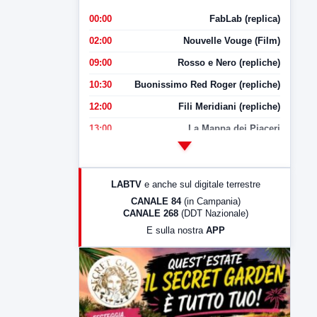
00:00
FabLab (replica)
02:00
Nouvelle Vouge (Film)
09:00
Rosso e Nero (repliche)
10:30
Buonissimo Red Roger (repliche)
12:00
Fili Meridiani (repliche)
13:00
La Mappa dei Piaceri
14:00
LabNews
17:00
LabNews (replica)
LABTV
e anche sul digitale terrestre
18:30
Di Faccia e di Profilo (repliche)
CANALE 84
(in Campania)
CANALE 268
(DDT Nazionale)
19:30
LabNews (Diretta)
E sulla nostra
APP
21:00
Free Sport
23:00
LabNews (replica)